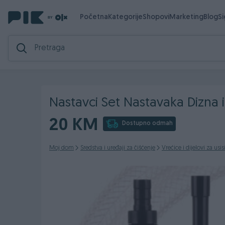
Početna
Kategorije
Shopovi
Marketing
Blog
S
Nastavci Set Nastavaka Dizna i
20 KM
Dostupno odmah
Moj dom
Sredstva i uređaji za čišćenje
Vrećice i dijelovi za usi