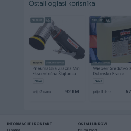
Moulinex
Ostali oglasi korisnika
Profi
Einhell
PIK SHOP
PIK SHOP
Electrolux
AEG
od Longhi
Dirt Devil
Eldom
Fam
Izdvojeno
Dostupno odmah
Dostupno odmah
Holland Electro
Pneumatska Zračna Mini
Wieberr Sredstvo 
LG
Ekscentrična Šlajfarica
Dubinsko Pranje
Nilfisk
50mm AT-7037B
Čišćenje Black Clea
Novo
Novo
Numatic
92 KM
67
prije 3 dana
prije 11 dana
Multipro
Philips
Napredak
Rowenta
Tefal
INFORMACIJE I KONTAKT
OSTALI LINKOVI
Hoover
O nama
PIK.ba blog