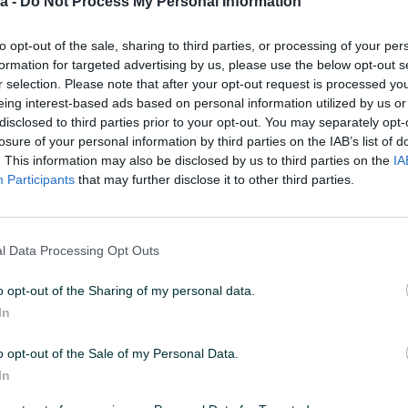
a -
Do Not Process My Personal Information
to opt-out of the sale, sharing to third parties, or processing of your per
:19
ID: 52970959
PREGLEDI: 2025
formation for targeted advertising by us, please use the below opt-out s
r selection. Please note that after your opt-out request is processed y
eing interest-based ads based on personal information utilized by us or
u od 24 sata
Naruči
disclosed to third parties prior to your opt-out. You may separately opt-
losure of your personal information by third parties on the IAB’s list of
. This information may also be disclosed by us to third parties on the
IA
Participants
that may further disclose it to other third parties.
l Data Processing Opt Outs
o opt-out of the Sharing of my personal data.
In
o opt-out of the Sale of my Personal Data.
In