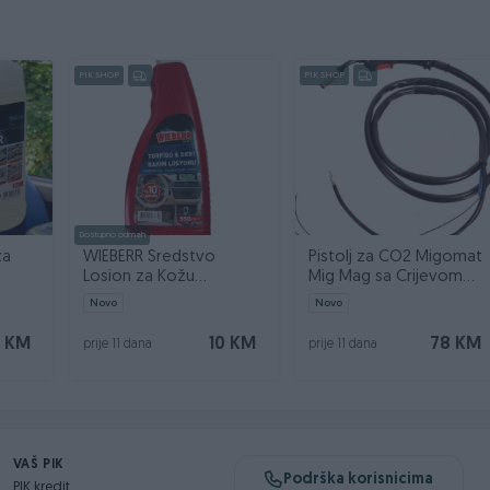
PIK SHOP
PIK SHOP
Dostupno odmah
za
WIEBERR Sredstvo
Pistolj za CO2 Migomat
Losion za Kožu
Mig Mag sa Crijevom
ner 5l
Instrument Tablu 550ml
2,5m MK14 TW14
Novo
Novo
 KM
10 KM
78 KM
prije 11 dana
prije 11 dana
VAŠ PIK
Podrška korisnicima
PIK kredit