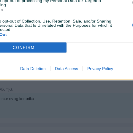
to opt-out of processing my Personal Data for Targeted
ing.
In
o opt-out of Collection, Use, Retention, Sale, and/or Sharing
ersonal Data that Is Unrelated with the Purposes for which it
lected.
Out
CONFIRM
išćenje svih teško dostupnih mjesta. Mlaznice su izrađene od
Prikaži dojmove
ecizno čišćenje automobila, kompjutersko čišćenje, tastature i
Data Deletion
Data Access
Privacy Policy
itanja.
ktirate ovog korisnika.