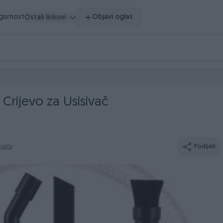
igurnost
Objavi oglas
Ostali linkovi
 Crijevo za Usisivač
sivače
Podijeli