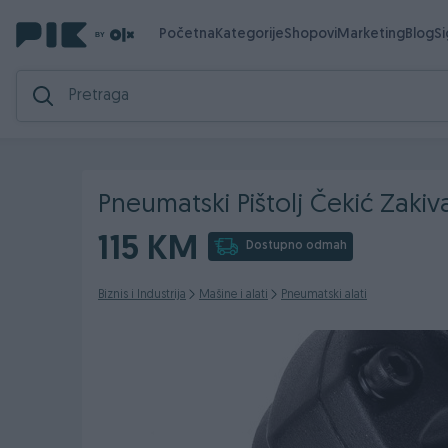
Početna
Kategorije
Shopovi
Marketing
Blog
S
Pneumatski Pištolj Čekić Zak
115 KM
Dostupno odmah
Biznis i Industrija
Mašine i alati
Pneumatski alati