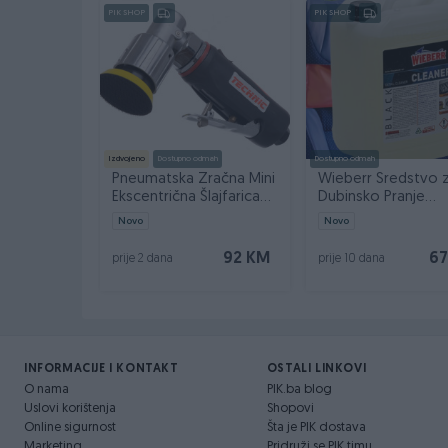
PIK SHOP
PIK SHOP
Izdvojeno
Dostupno odmah
Dostupno odmah
Pneumatska Zračna Mini
Wieberr Sredstvo 
Ekscentrična Šlajfarica
Dubinsko Pranje
50mm AT-7037B
Čišćenje Black Clea
Novo
Novo
92 KM
67
prije 2 dana
prije 10 dana
INFORMACIJE I KONTAKT
OSTALI LINKOVI
O nama
PIK.ba blog
Uslovi korištenja
Shopovi
Online sigurnost
Šta je PIK dostava
Marketing
Pridruži se PIK timu