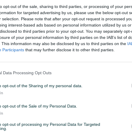
to opt-out of the sale, sharing to third parties, or processing of your per
formation for targeted advertising by us, please use the below opt-out s
:08
ID: 51243785
PREGLEDI: 1477
r selection. Please note that after your opt-out request is processed y
eing interest-based ads based on personal information utilized by us or
disclosed to third parties prior to your opt-out. You may separately opt-
losure of your personal information by third parties on the IAB’s list of
. This information may also be disclosed by us to third parties on the
IA
Participants
that may further disclose it to other third parties.
Datum objave
06.01.2023
l Data Processing Opt Outs
o opt-out of the Sharing of my personal data.
In
o opt-out of the Sale of my Personal Data.
In
to opt-out of processing my Personal Data for Targeted
ing.
 ekserima dužine od 4 do 12 cm