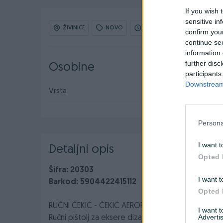
If you wish 
sensitive in
ŽIVINICE
NOVO
OBNOVLJEN: 11.03.2026 U 20
confirm you
continue se
information 
further disc
Osobine
participants
Downstream 
Vrsta
Ostalo
Persona
I want t
Detaljni opis
Opted 
Šifra: 20303
I want t
Barkod: 5904422415112
Opted 
RUČNI ČEKIĆ - ČEKIĆ AEROPRO MSN120
I want 
Advertis
Ručni pištolj za eksere dizajniran za upotrebu sa