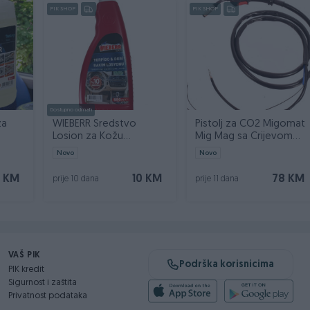
PIK SHOP
PIK SHOP
Dostupno odmah
za
WIEBERR Sredstvo
Pistolj za CO2 Migomat
Losion za Kožu
Mig Mag sa Crijevom
ner 5l
Instrument Tablu 550ml
2,5m MK14 TW14
Novo
Novo
 KM
10 KM
78 KM
prije 10 dana
prije 11 dana
VAŠ PIK
Podrška korisnicima
PIK kredit
Sigurnost i zaštita
Privatnost podataka