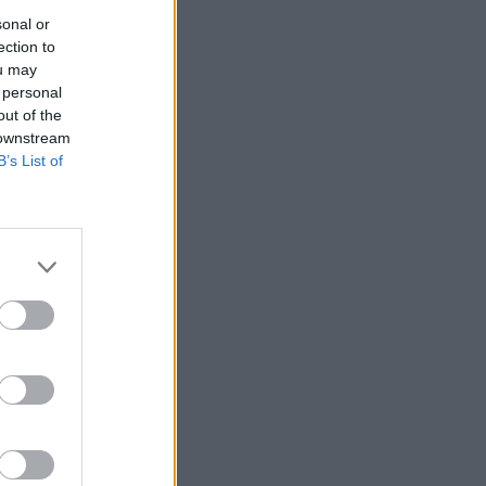
sonal or
ection to
ou may
 personal
out of the
 downstream
B’s List of