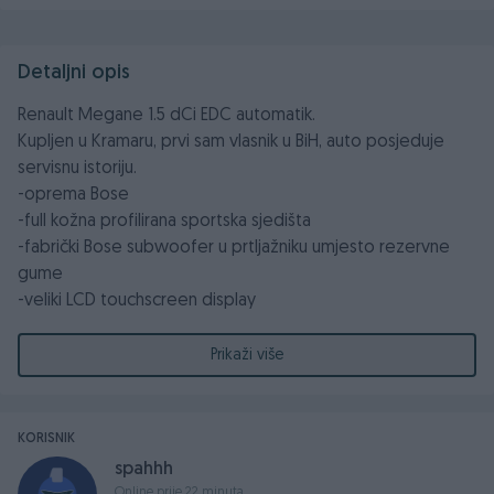
Detaljni opis
Renault Megane 1.5 dCi EDC automatik.
Kupljen u Kramaru, prvi sam vlasnik u BiH, auto posjeduje
servisnu istoriju.
-oprema Bose
-full kožna profilirana sportska sjedišta
-fabrički Bose subwoofer u prtljažniku umjesto rezervne
gume
-veliki LCD touchscreen display
-ambijentalna led svijetla sa 5 boja
-fabrička LED svjetla duga/kratka/pozicija
Prikaži više
- prednji i zadnji parking senzori, kamera za vožnju u nazad
-optičko praćenje zadržavanja u traci i prevencija od sudara
-grijanje i masaža sjedišta
KORISNIK
-full oprema
spahhh
-redovno servisirano
Online prije 22 minuta