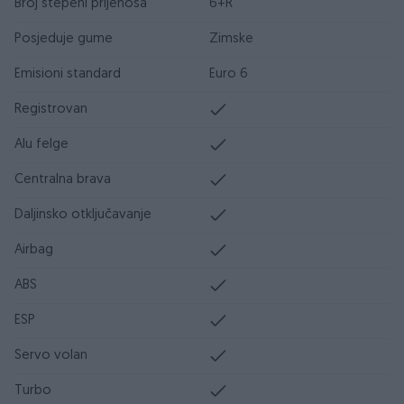
Broj stepeni prijenosa
6+R
Posjeduje gume
Zimske
Emisioni standard
Euro 6
Registrovan
Alu felge
Centralna brava
Daljinsko otključavanje
Airbag
ABS
ESP
Servo volan
Turbo