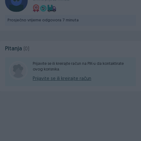
-registrovan do 03/2025
- URAĐEN VELIKI I MALI SERVIS 06/2024
Prosječno vrijeme odgovora 7 minuta
Može zamjena za manje vozilo, ili kraći SUV sa automatskim
mjenjačem, ne starije od 2010
Pitanja
(0)
Prijavite se ili kreirajte račun na PIK-u da kontaktirate
061 397 190
ovog korisnika.
Prijavite se ili kreirajte račun