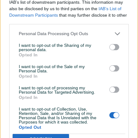
IAB’s list of downstream participants. This information may
Digitalna klima
also be disclosed by us to third parties on the
IAB’s List of
Downstream Participants
that may further disclose it to other
Komande na volanu
third parties.
Navigacija
Personal Data Processing Opt Outs
Touch screen (ekran)
I want to opt-out of the Sharing of my
personal data.
Head up display
Opted In
USB port
I want to opt-out of the Sale of my
Personal Data.
Opted In
Tempomat
I want to opt-out of processing my
Bluetooth
Personal Data for Targeted Advertising.
Opted In
Car play
I want to opt-out of Collection, Use,
Retention, Sale, and/or Sharing of my
Senzor kiše
Personal Data that Is Unrelated with the
Purposes for which it was collected.
Park assist
Opted Out
Senzor auto. svjetla