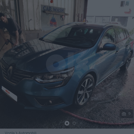
Podijeli
9
Vozila
Automobili