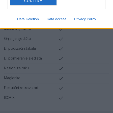
CONFIRM
Start-Stop sistem
Data Deletion
Data Access
Privacy Policy
Hill assist
Masaža sjedišta
Grijanje sjedišta
El. podizači stakala
El. pomjeranje sjedišta
Naslon za ruku
Maglenke
Električni retrovizori
ISOFIX