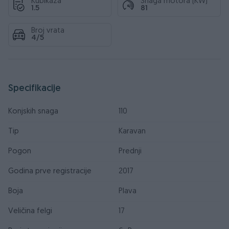
Kubikaža
Snaga motora (KW)
1.5
81
Broj vrata
4/5
Specifikacije
Konjskih snaga
110
Tip
Karavan
Pogon
Prednji
Godina prve registracije
2017
Boja
Plava
Veličina felgi
17