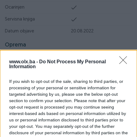
Ocarinjen
Servisna knjiga
Datum objave
20.08.2022
Oprema
Klimatizacija
Dvozonska
www.olx.ba -
Do Not Process My Personal
Information
Muzika/ozvučenje
DVD MP3 plus LCD display
If you wish to opt-out of the sale, sharing to third parties, or
Parking senzori
Naprijed i nazad
processing of your personal or sensitive information for
targeted advertising by us, please use the below opt-out
Parking kamera
Zadnja
section to confirm your selection. Please note that after your
Vrsta enterijera
Koža
opt-out request is processed you may continue seeing
interest-based ads based on personal information utilized by
Svjetla
LED
us or personal information disclosed to third parties prior to
your opt-out. You may separately opt-out of the further
Metalik
disclosure of your personal information by third parties on the