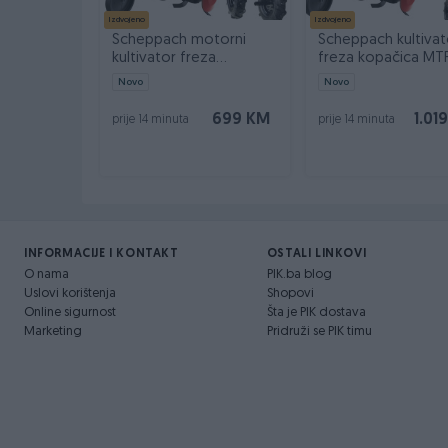
Izdvojeno
Izdvojeno
Scheppach motorni
Scheppach kultivat
kultivator freza
freza kopačica MT
kopačica MTP750 7 KS
7 KS PLUS
Novo
Novo
699 KM
1.01
prije 14 minuta
prije 14 minuta
INFORMACIJE I KONTAKT
OSTALI LINKOVI
O nama
PIK.ba blog
Uslovi korištenja
Shopovi
Online sigurnost
Šta je PIK dostava
Marketing
Pridruži se PIK timu