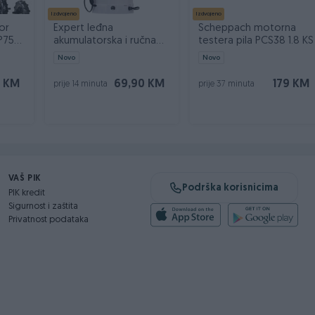
Izdvojeno
Izdvojeno
or
Expert leđna
Scheppach motorna
P750
akumulatorska i ručna
testera pila PCS38 1.8 KS
prskalica BS 16 2u1
Novo
Novo
9 KM
69,90 KM
179 KM
prije 14 minuta
prije 37 minuta
VAŠ PIK
Podrška korisnicima
PIK kredit
Sigurnost i zaštita
Privatnost podataka