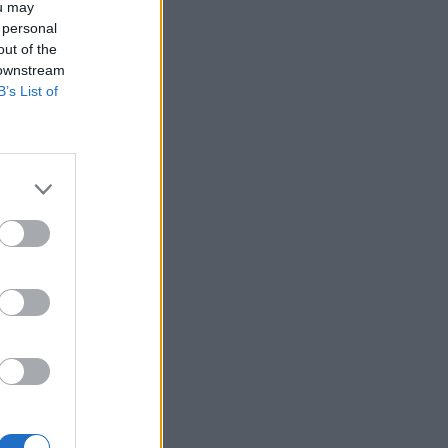
ou may
 personal
out of the
 downstream
B’s List of