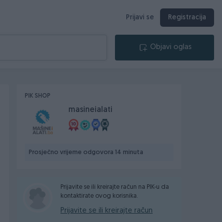
Prijavi se
Registracija
Objavi oglas
PIK SHOP
masineialati
Prosječno vrijeme odgovora 14 minuta
Prijavite se ili kreirajte račun na PIK-u da
kontaktirate ovog korisnika.
Prijavite se ili kreirajte račun