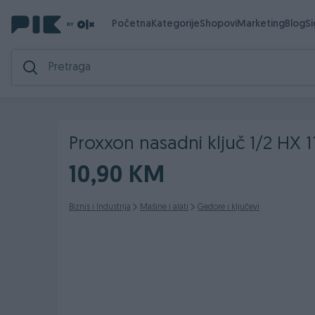
Početna
Kategorije
Shopovi
Marketing
Blog
S
Proxxon nasadni ključ 1/2 HX
10,90 KM
Biznis i Industrija
Mašine i alati
Gedore i ključevi