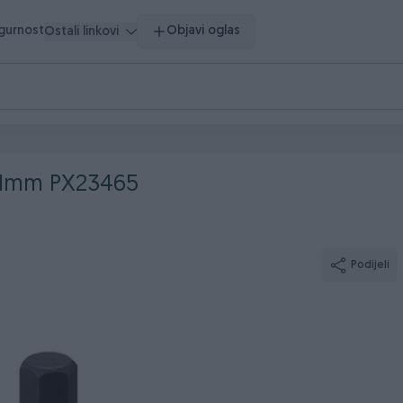
igurnost
Objavi oglas
Ostali linkovi
 11mm PX23465
Podijeli