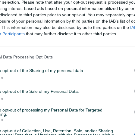
r selection. Please note that after your opt-out request is processed y
eing interest-based ads based on personal information utilized by us or
disclosed to third parties prior to your opt-out. You may separately opt-
12
ID: 44288218
PREGLEDI: 115
losure of your personal information by third parties on the IAB’s list of
. This information may also be disclosed by us to third parties on the
IA
Participants
that may further disclose it to other third parties.
l Data Processing Opt Outs
em web shopu -
KLIK OVDJE
o opt-out of the Sharing of my personal data.
In
lati.ba
o opt-out of the Sale of my Personal Data.
t za ključ: 1/2" Tip: HX Adapter izrađen od CrV čelika Ključ od
In
to opt-out of processing my Personal Data for Targeted
ing.
In
o opt-out of Collection, Use, Retention, Sale, and/or Sharing
ersonal Data that Is Unrelated with the Purposes for which it