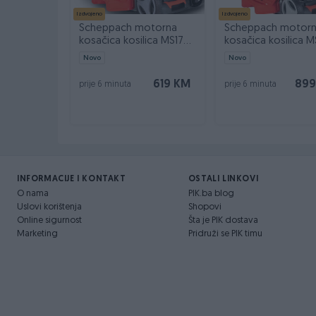
Izdvojeno
Izdvojeno
Scheppach motorna
Scheppach motor
kosačica kosilica MS173-
kosačica kosilica M
51 4.1 KS
51E 4.5 KS
Novo
Novo
619 KM
899
prije 6 minuta
prije 6 minuta
INFORMACIJE I KONTAKT
OSTALI LINKOVI
O nama
PIK.ba blog
Uslovi korištenja
Shopovi
Online sigurnost
Šta je PIK dostava
Marketing
Pridruži se PIK timu