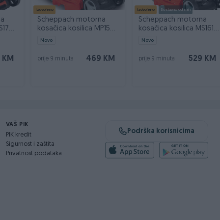
Izdvojeno
Izdvojeno
Dostupno odmah
na
Scheppach motorna
Scheppach motorna
S173-
kosačica kosilica MP150-
kosačica kosilica MS161-
46 3.5 KS
46 5911244915
Novo
Novo
 KM
469 KM
529 KM
prije 9 minuta
prije 9 minuta
VAŠ PIK
Podrška korisnicima
PIK kredit
Sigurnost i zaštita
Privatnost podataka