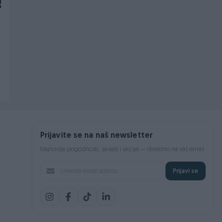
Izdvojeno
Izdvojeno
Expert kompresor za
Expert kompresor za
vazduh AC24 24L
vazduh AC50 50L
Novo
Novo
179 KM
249 KM
prije 21 minuta
prije 21 minuta
Prijavite se na naš newsletter
Najnovije pogodnosti, savjeti i akcije — direktno na vaš email.
Prijavi se