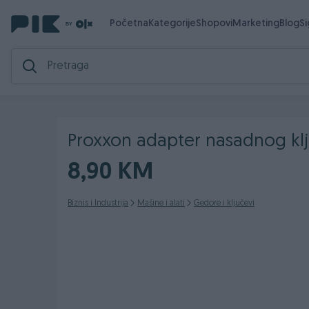
Početna
Kategorije
Shopovi
Marketing
Blog
S
Proxxon adapter nasadnog klju
8,90 KM
Biznis i Industrija
Mašine i alati
Gedore i ključevi