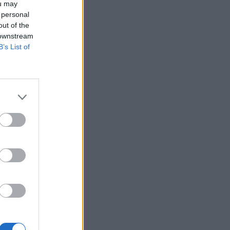
ou may
 personal
out of the
 downstream
B’s List of