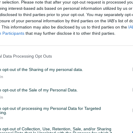
r selection. Please note that after your opt-out request is processed y
eing interest-based ads based on personal information utilized by us or
disclosed to third parties prior to your opt-out. You may separately opt-
10
ID: 44285694
PREGLEDI: 190
losure of your personal information by third parties on the IAB’s list of
. This information may also be disclosed by us to third parties on the
IA
Participants
that may further disclose it to other third parties.
l Data Processing Opt Outs
em web shopu -
KLIK OVDJE
o opt-out of the Sharing of my personal data.
In
lati.ba
o opt-out of the Sale of my Personal Data.
X23562 Prihvat za ključ: 3/8" ( 10 mm ) Prihvat za bušilicu: 1/4" (
In
bušilice &nbsp;
to opt-out of processing my Personal Data for Targeted
ing.
In
o opt-out of Collection, Use, Retention, Sale, and/or Sharing
ersonal Data that Is Unrelated with the Purposes for which it