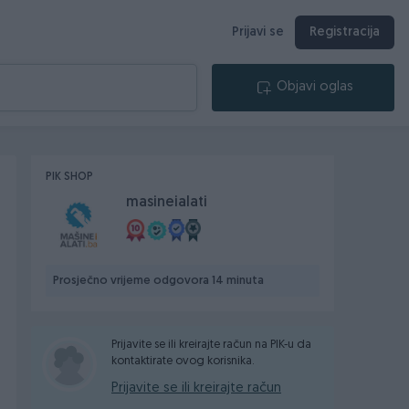
Prijavi se
Registracija
Objavi oglas
PIK SHOP
masineialati
Prosječno vrijeme odgovora 14 minuta
Prijavite se ili kreirajte račun na PIK-u da
kontaktirate ovog korisnika.
Prijavite se ili kreirajte račun