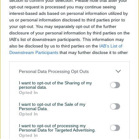
section to confirm your selection. Please note that after your
Bosna i Hercegovina
opt-out request is processed you may continue seeing
interest-based ads based on personal information utilized by
us or personal information disclosed to third parties prior to
Nedostaju mi
Imam duplikate
your opt-out. You may separately opt-out of the further
disclosure of your personal information by third parties on the
IAB’s list of downstream participants. This information may
also be disclosed by us to third parties on the
IAB’s List of
0
Ukupno označeno
Downstream Participants
that may further disclose it to other
third parties.
Označavam koje nedostaju
Označavam koje imam
Personal Data Processing Opt Outs
I want to opt-out of the Sharing of my
personal data.
Opted In
Označi album kao nedostaje
Sve
I want to opt-out of the Sale of my
Personal Data.
Opted In
Označene
Neoznačene
I want to opt-out of processing my
Personal Data for Targeted Advertising.
Opted In