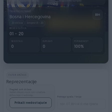
prosječna popunjenost albuma
dogovorene razmjene
TRENUTNO FILTRIRAŠ
BIH
Bosna i Hercegovina
20 sličica
brojevi 01 - 20
BROJEVI SLIČICA
01 - 20
NEDOSTAJU
DUPLIKATI
POPUNJENOST
0
0
100%
FILTER DRŽAVE
Reprezentacije
Pregled svih država
Jednim klikom otvori sve označene
sličice koje ti nedostaju.
Pretraga igrača / broja
Prikaži nedostajuće