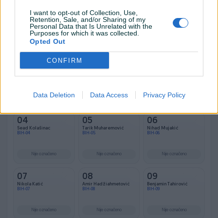
I want to opt-out of Collection, Use,
Resetuj državu
Retention, Sale, and/or Sharing of my
Personal Data that Is Unrelated with the
Purposes for which it was collected.
Opted Out
CONFIRM
01
02
03
Grb
Nikola Vasilj
Amer Dedić
BIH-01
BIH-02
BIH-03
Data Deletion
Data Access
Privacy Policy
Nije označeno
Nije označeno
Nije označeno
04
05
06
Sead Kolašinac
Tarik Muharemović
Nihad Mujakić
BIH-04
BIH-05
BIH-06
Nije označeno
Nije označeno
Nije označeno
07
08
09
Nikola Katić
Amir Hadžiahmetović
Benjamin Tahirović
BIH-07
BIH-08
BIH-09
Nije označeno
Nije označeno
Nije označeno