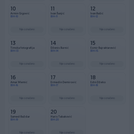
10
11
12
Armin Gigović
Ivan Šunjić
Ivan Bašić
BIH-10
BIH-11
BIH-12
Nije označeno
Nije označeno
Nije označeno
13
14
15
Timska fotografija
Dženis Burnić
Esmir Bajraktarević
BIH-13
BIH-14
BIH-15
Nije označeno
Nije označeno
Nije označeno
16
17
18
Amar Memić
Ermedin Demirović
Edin Džeko
BIH-16
BIH-17
BIH-18
Nije označeno
Nije označeno
Nije označeno
19
20
Samed Baždar
Haris Tabaković
BIH-19
BIH-20
Nije označeno
Nije označeno