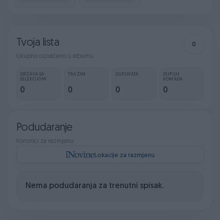
Tvoja lista
0
Ukupno označeno u albumu
DRŽAVA SA
TRAŽIM
DUPLIKATA
DUPLIH
SELEKCIJOM
KOMADA
0
0
0
0
Podudaranje
Korisnici za razmjenu
Lokacije za razmjenu
Nema podudaranja za trenutni spisak.