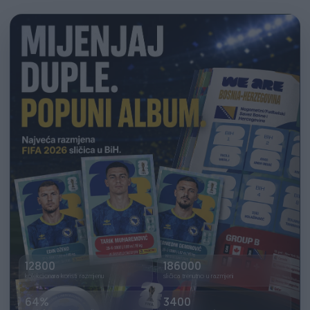
12800
186000
kolekcionara koristi razmjenu
sličica trenutno u razmjeni
64%
3400