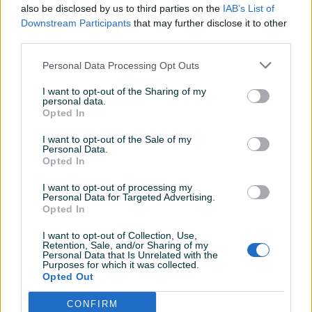
also be disclosed by us to third parties on the
IAB’s List of
Downstream Participants
that may further disclose it to other
Detaljni opis
third parties.
Visoka slavina s termostatskim miješačem je rješenje za
Personal Data Processing Opt Outs
moderno uređena kupatila u kojima se traži spoj dizajna,
funkcionalnosti i udobnosti.
I want to opt-out of the Sharing of my
personal data.
Zahvaljujući
termostatskom miješaču
, ova slavina održava
Opted In
stabilnu temperaturu vode tijekom cijelog tuširanja ili
punjenja kade, čime se sprječavaju nagle promjene topline
I want to opt-out of the Sale of my
Personal Data.
i neugodni temperaturni šokovi. To je posebno važno za
Opted In
obitelji s djecom ili za sve koji žele dodatnu sigurnost pri
svakodnevnoj upotrebi.
I want to opt-out of processing my
Personal Data for Targeted Advertising.
Visoki, elegantni dizajn
omogućuje jednostavno
Prikaži više
Opted In
korištenje u kombinaciji s kadama i samostojećim rješenjima,
dok kvalitetna završna obrada doprinosi dugotrajnosti i
I want to opt-out of Collection, Use,
Retention, Sale, and/or Sharing of my
otpornosti na svakodnevno habanje. Slavina je osmišljena
Personal Data that Is Unrelated with the
PIK SHOP
Purposes for which it was collected.
za
intenzivnu svakodnevnu upotrebu
, uz lako
dugaideal
Opted Out
održavanje i dug vijek trajanja.
Online prije 6 minuta
CONFIRM