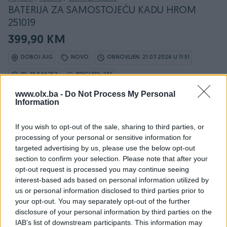
BATERIJA ZA SAMOSTOJEĆU KADU HROM
251019
399,90 KM
DOBOJ JUG
NOVO
OBNOVLJEN: 21.07.2026 U 11:51
ID: 75446252
PREGLEDI: 231
www.olx.ba -
Do Not Process My Personal
Information
Osobine
If you wish to opt-out of the sale, sharing to third parties, or
processing of your personal or sensitive information for
targeted advertising by us, please use the below opt-out
Namjena
Kada
section to confirm your selection. Please note that after your
opt-out request is processed you may continue seeing
Boja
Hrom (srebrna)
interest-based ads based on personal information utilized by
Datum objave
30.03.2026
us or personal information disclosed to third parties prior to
your opt-out. You may separately opt-out of the further
disclosure of your personal information by third parties on the
IAB’s list of downstream participants. This information may