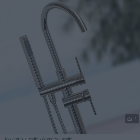
Podijeli
4
Moj dom
Kupatilo
Česme za kupatilo