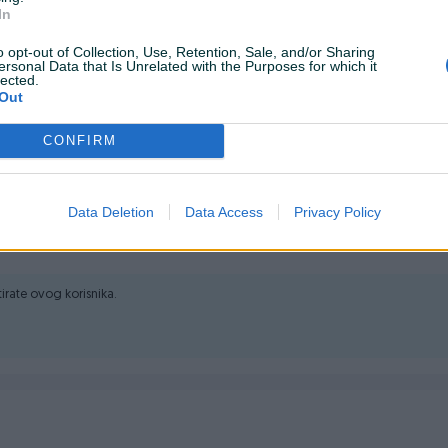
dite za zaposlene, nezaposlene, kao i za penzionere bez učešća
In
em 📩inboxa: m.me/dugaideal ili putem telefona na broj: ☎ 061-
o opt-out of Collection, Use, Retention, Sale, and/or Sharing
ersonal Data that Is Unrelated with the Purposes for which it
a rate. Robni krediti za zaposlene, nezaposlene i penzionere
lected.
Out
CONFIRM
icihttps://dugaideal.olx.ba/
Data Deletion
Data Access
Privacy Policy
ktirate ovog korisnika.