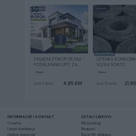
PIK SHOP
PIK SHOP
Dostupno odmah
FASADNI STIROPOR F80 -
LEPENKA KONDORI
POŠALJI NAM UPIT ZA
V3/V4 SORTO
SVOJU KVADRATURU
Novo
Novo
4,95 KM
21,9
prije 3 dana
prije 18 dana
INFORMACIJE I KONTAKT
OSTALI LINKOVI
O nama
PIK.ba blog
Uslovi korištenja
Shopovi
Online sigurnost
Šta je PIK dostava