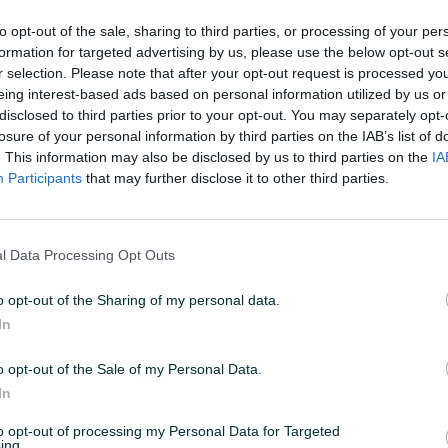
to opt-out of the sale, sharing to third parties, or processing of your per
formation for targeted advertising by us, please use the below opt-out s
11:53
ID: 75444788
PREGLEDI: 475
r selection. Please note that after your opt-out request is processed y
eing interest-based ads based on personal information utilized by us or
disclosed to third parties prior to your opt-out. You may separately opt-
losure of your personal information by third parties on the IAB’s list of
. This information may also be disclosed by us to third parties on the
IA
Participants
that may further disclose it to other third parties.
Vrsta
Zidno
l Data Processing Opt Outs
o opt-out of the Sharing of my personal data.
In
o opt-out of the Sale of my Personal Data.
In
09:00-15:00
to opt-out of processing my Personal Data for Targeted
ing.