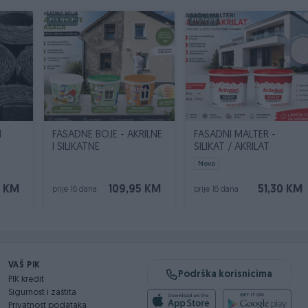
PIK SHOP
PIK SHOP
N
FASADNE BOJE - AKRILNE
FASADNI MALTER -
I SILIKATNE
SILIKAT / AKRILAT
Novo
0 KM
109,95 KM
51,30 KM
prije 18 dana
prije 18 dana
VAŠ PIK
Podrška korisnicima
PIK kredit
Sigurnost i zaštita
Privatnost podataka