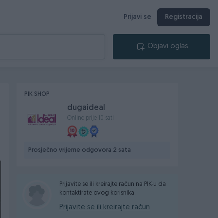
Prijavi se
Registracija
Objavi oglas
PIK SHOP
dugaideal
Online prije 10 sati
Prosječno vrijeme odgovora 2 sata
Prijavite se ili kreirajte račun na PIK-u da
kontaktirate ovog korisnika.
Prijavite se ili kreirajte račun