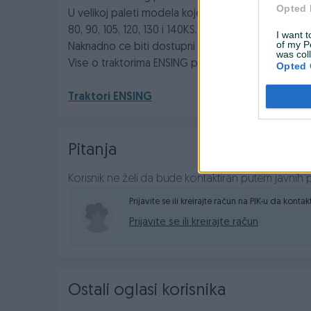
Opted 
U velikoj paleti modela koje proizvodi, kod nas ce
80, 90, 105, 120, 130 i 140KS.
I want t
of my P
Naknadno ce biti dostupni i ostali modeli.
was col
Vise o traktorima ENSING pogledajte na linku:
Opted 
Traktori ENSING
Pitanja
Korisnik ne želi da bude kontaktiran putem javnih p
Prijavite se ili kreirajte račun na PIK-u da konta
Prijavite se ili kreirajte račun
Ostali oglasi korisnika