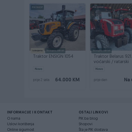
PIK SHOP
PIK SHOP
Izdvojeno
Dostupno odmah
Dostupno odmah
Traktor ENSIGN 1054
Traktor Belarus 921
voćarski / ratarski
Novo
Novo
64.000 KM
Na 
prije 2 sata
prije dan
INFORMACIJE I KONTAKT
OSTALI LINKOVI
O nama
PIK.ba blog
Uslovi korištenja
Shopovi
Online sigurnost
Šta je PIK dostava