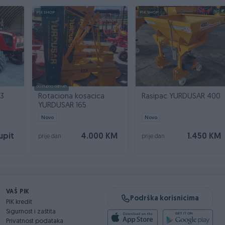
PIK SHOP
PIK SHOP
Dostupno odmah
.3
Rotaciona kosacica
Rasipac YURDUSAR 400
YURDUSAR 165
Novo
Novo
upit
4.000 KM
1.450 KM
prije dan
prije dan
VAŠ PIK
Podrška korisnicima
PIK kredit
Sigurnost i zaštita
Privatnost podataka