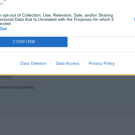
In
 trenutno biti dostupni traktori u rasponu snage motora od:
o opt-out of Collection, Use, Retention, Sale, and/or Sharing
ersonal Data that Is Unrelated with the Purposes for which it
lected.
Out
CONFIRM
Data Deletion
Data Access
Privacy Policy
itanja.
ktirate ovog korisnika.