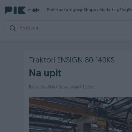
Početna
Kategorije
Shopovi
Marketing
Blog
S
Traktori ENSIGN 80-140KS
Na upit
Biznis i Industrija
Poljoprivreda
Traktori