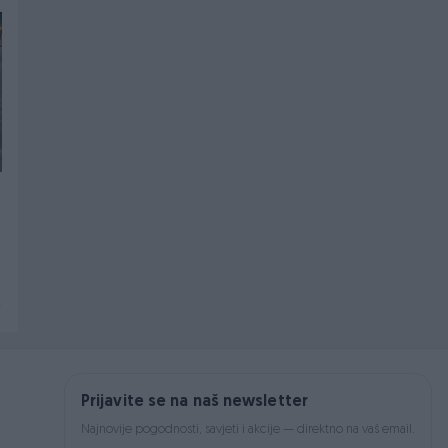
PIK SHOP
PIK SHOP
Dostupno odmah
Dostupno odmah
Plug ALPLER 3 ravnjak 14
Omotač bala nošeni
Novo
Novo
5.100 KM
Na upit
prije dan
prije dan
Prijavite se na naš newsletter
Najnovije pogodnosti, savjeti i akcije — direktno na vaš email.