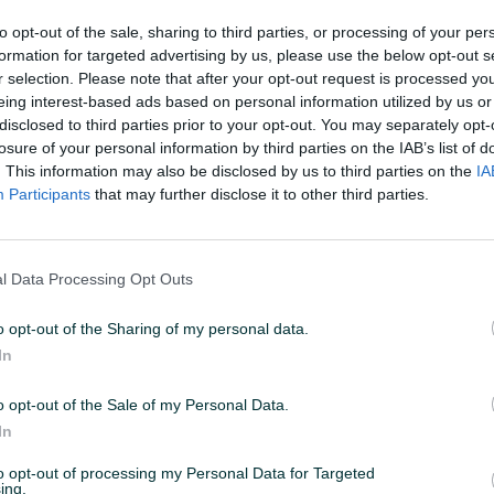
to opt-out of the sale, sharing to third parties, or processing of your per
formation for targeted advertising by us, please use the below opt-out s
U 12:47
ID: 72722265
PREGLEDI: 7851
r selection. Please note that after your opt-out request is processed y
eing interest-based ads based on personal information utilized by us or
disclosed to third parties prior to your opt-out. You may separately opt-
losure of your personal information by third parties on the IAB’s list of
. This information may also be disclosed by us to third parties on the
IA
Participants
that may further disclose it to other third parties.
Godište
2025
Vrsta
Dvoosovinski
l Data Processing Opt Outs
o opt-out of the Sharing of my personal data.
In
o opt-out of the Sale of my Personal Data.
In
to opt-out of processing my Personal Data for Targeted
ing.
i dostupni i u BiH.