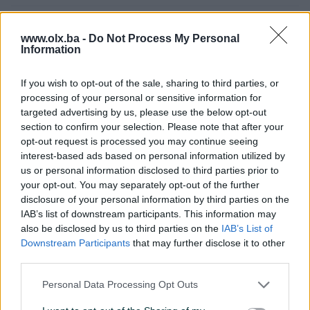
Kablovska TV
www.olx.ba -
Do Not Process My Personal
Kanalizacija
Information
Klima
If you wish to opt-out of the sale, sharing to third parties, or
processing of your personal or sensitive information for
Ostava/špajz
targeted advertising by us, please use the below opt-out
section to confirm your selection. Please note that after your
Plin
opt-out request is processed you may continue seeing
Struja
interest-based ads based on personal information utilized by
us or personal information disclosed to third parties prior to
Telefonski priključak
your opt-out. You may separately opt-out of the further
disclosure of your personal information by third parties on the
Uknjiženo / ZK
IAB’s list of downstream participants. This information may
also be disclosed by us to third parties on the
IAB’s List of
Blindirana vrata
Downstream Participants
that may further disclose it to other
third parties.
Voda
Personal Data Processing Opt Outs
Za studente