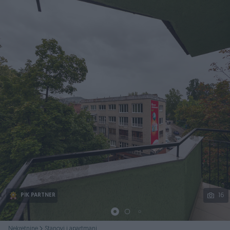
Podijeli
16
PIK PARTNER
Nekretnine
Stanovi i apartmani