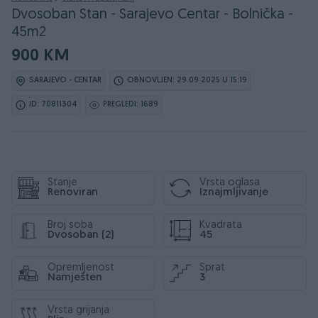
Dvosoban Stan - Sarajevo Centar - Bolnička -
45m2
900 KM
SARAJEVO - CENTAR
OBNOVLJEN: 29.09.2025 U 15:19
ID: 70811304
PREGLEDI: 1689
Stanje
Vrsta oglasa
Renoviran
Iznajmljivanje
Broj soba
Kvadrata
Dvosoban (2)
45
Opremljenost
Sprat
Namješten
3
Vrsta grijanja