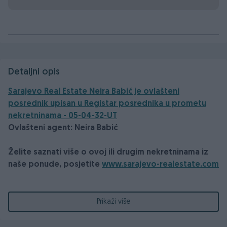
Detaljni opis
Sarajevo Real Estate Neira Babić je ovlašteni
posrednik upisan u Registar posrednika u prometu
nekretninama - 05-04-32-UT
Ovlašteni agent: Neira Babić
Želite saznati više o ovoj ili drugim nekretninama iz
naše ponude, posjetite
www.sarajevo-realestate.com
Stan Sarajevo - Centar - Bolnička - 45m2 Iznajmljivanje
Prikaži više
Kratki opis
Iznajmljuje se lijep, potpuno opremljen i funkcionalan