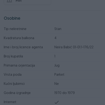
Plin
Osobine
Tip nekretnine
Stan
Kvadratura balkona
4
Ime i broj licence agenta
Neira Babić 01-01.1-176/22
Broj kupatila
1
Primarna orjentacija
Jug
Vrsta poda
Parket
Kućni ljubimci
Ne
Godina izgradnje
1970 do 1979
Internet