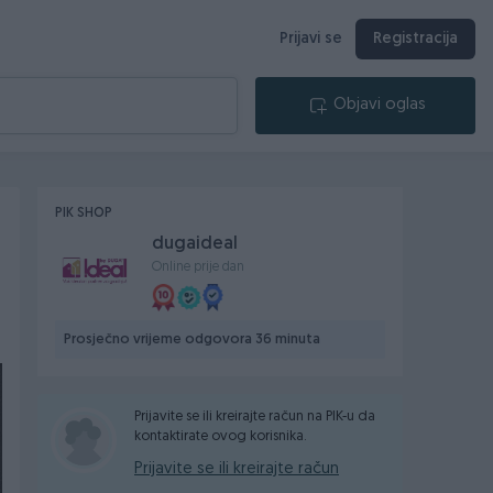
Prijavi se
Registracija
Objavi oglas
PIK SHOP
dugaideal
Online prije dan
Prosječno vrijeme odgovora 36 minuta
Prijavite se ili kreirajte račun na PIK-u da
kontaktirate ovog korisnika.
Prijavite se ili kreirajte račun