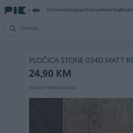
Početna
Kategorije
Shopovi
Marketing
Blog
S
PLOČICA STONE 034D MATT R11
24,90 KM
Moj dom
Keramičke pločice