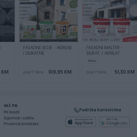
N
FASADNE BOJE - AKRILNE
FASADNI MALTER -
I SILIKATNE
SILIKAT / AKRILAT
Novo
0 KM
109,95 KM
51,30 KM
prije 17 dana
prije 17 dana
VAŠ PIK
Podrška korisnicima
PIK kredit
Sigurnost i zaštita
Privatnost podataka