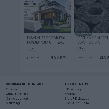
Dostupno odmah
FASADNI STIROPOR F80 -
LEPENKA KONDORI
POŠALJI NAM UPIT ZA
V3/V4 SORTO
SVOJU KVADRATURU
Novo
Novo
4,95 KM
21,9
prije 2 dana
prije 17 dana
INFORMACIJE I KONTAKT
OSTALI LINKOVI
O nama
PIK.ba blog
Uslovi korištenja
Shopovi
Online sigurnost
Šta je PIK dostava
Marketing
Pridruži se PIK timu