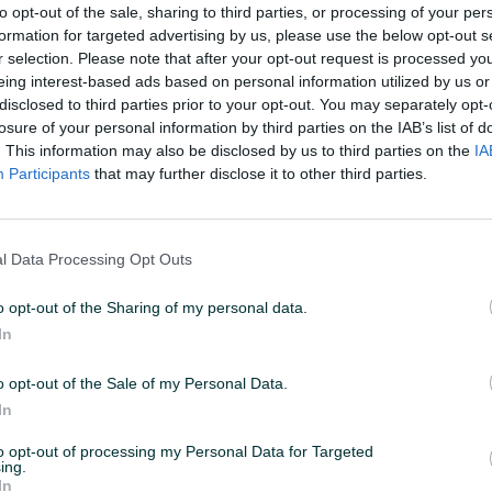
to opt-out of the sale, sharing to third parties, or processing of your per
formation for targeted advertising by us, please use the below opt-out s
r selection. Please note that after your opt-out request is processed y
11:52
ID: 70778859
PREGLEDI: 1020
eing interest-based ads based on personal information utilized by us or
disclosed to third parties prior to your opt-out. You may separately opt-
losure of your personal information by third parties on the IAB’s list of
. This information may also be disclosed by us to third parties on the
IA
Participants
that may further disclose it to other third parties.
Datum objave
11.09.2025
l Data Processing Opt Outs
o opt-out of the Sharing of my personal data.
In
kliznih (protivkliznih) pločica
koje se koriste u prostorima
o opt-out of the Sale of my Personal Data.
a je pod vlažan ili mokar
In
to opt-out of processing my Personal Data for Targeted
ing.
ti na klizanje (ugao trenja od 19° do 27°)
In