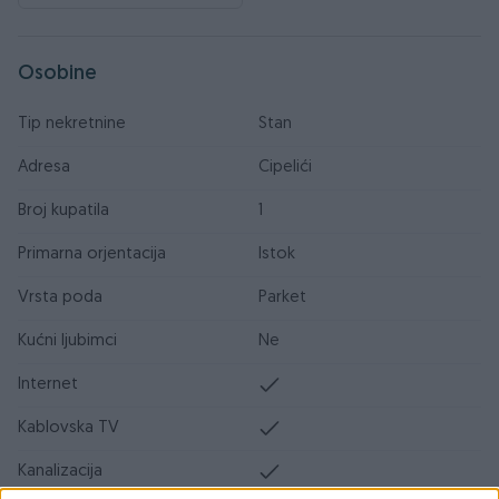
Osobine
Tip nekretnine
Stan
Adresa
Cipelići
Broj kupatila
1
Primarna orjentacija
Istok
Vrsta poda
Parket
Kućni ljubimci
Ne
Internet
Kablovska TV
Kanalizacija