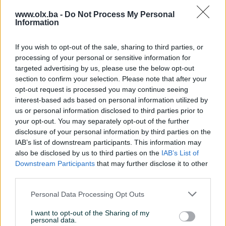
Klima
www.olx.ba -
Do Not Process My Personal
Information
Lift
Ostava/špajz
If you wish to opt-out of the sale, sharing to third parties, or
processing of your personal or sensitive information for
Parking
targeted advertising by us, please use the below opt-out
section to confirm your selection. Please note that after your
Struja
opt-out request is processed you may continue seeing
interest-based ads based on personal information utilized by
Telefonski priključak
us or personal information disclosed to third parties prior to
your opt-out. You may separately opt-out of the further
Uknjiženo / ZK
disclosure of your personal information by third parties on the
IAB’s list of downstream participants. This information may
Video nadzor
also be disclosed by us to third parties on the
IAB’s List of
Downstream Participants
that may further disclose it to other
Blindirana vrata
third parties.
Voda
Personal Data Processing Opt Outs
Alarm
I want to opt-out of the Sharing of my
personal data.
Datum objave
06.09.2025