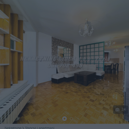
Podijeli
24
Nekretnine
Stanovi i apartmani