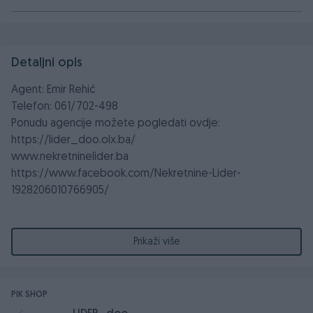
Detaljni opis
Agent: Emir Rehić
Telefon: 061/702-498
Ponudu agencije možete pogledati ovdje:
https://lider_doo.olx.ba/
www.nekretninelider.ba
https://www.facebook.com/Nekretnine-Lider-
1928206010766905/
Na prodaju – Atraktivan trosoban stan od 82,04m² na
II spratu u strogom centru grada – prostran, svijetao i
Prikaži više
s pogledom na glavnu ulicu!
Stan se nalazi u samom
centar grada
– savršena pozicija
PIK SHOP
za one koji žele biti u neposrednoj blizini svih važnih