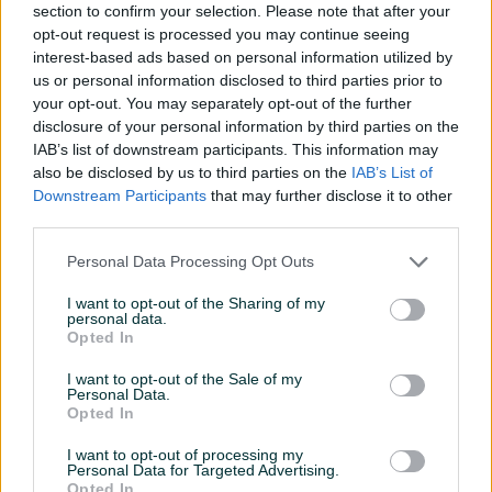
section to confirm your selection. Please note that after your
opt-out request is processed you may continue seeing
🟣
UNUTRAŠNJA MINERALNA FASADA – DEKORATIVNI
interest-based ads based on personal information utilized by
ZAVRŠNI SLOJ
🟣
us or personal information disclosed to third parties prior to
Kvalitetna mineralna dekorativna fasada za unutrašnje
your opt-out. You may separately opt-out of the further
zidove, idealna za moderan i elegantan izgled prostora.
disclosure of your personal information by third parties on the
Odličan izbor za dnevne boravke, hodnike, poslovne
IAB’s list of downstream participants. This information may
prostore i moderne enterijere.
also be disclosed by us to third parties on the
IAB’s List of
Downstream Participants
that may further disclose it to other
✅ Prednosti:
third parties.
dekorativna i moderna struktura zida
paropropusna i zdrava za prostor
Personal Data Processing Opt Outs
otporna na vlagu i habanje
Prikaži više
prirodan mineralni sastav
I want to opt-out of the Sharing of my
personal data.
dugotrajan i elegantan izgled
Opted In
jednostavno održavanje
PIK SHOP
I want to opt-out of the Sale of my
🏠 Pogodno za:
dugaideal
Personal Data.
dnevne boravke
Opted In
Online prije 34 minuta
hodnike i stepeništa
I want to opt-out of processing my
poslovne prostore
Personal Data for Targeted Advertising.
moderne enterijere
Prosječno vrijeme odgovora 36 minuta
Opted In