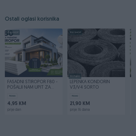
Ostali oglasi korisnika
PIK SHOP
PIK SHOP
PI
Dostupno
FASADNI STIROPOR F80 -
LEPENKA KONDORIN
F
POŠALJI NAM UPIT ZA
V3/V4 SORTO
S
SVOJU KVADRATURU
Novo
Novo
4,95 KM
21,90 KM
1
prije dan
prije 16 dana
pr