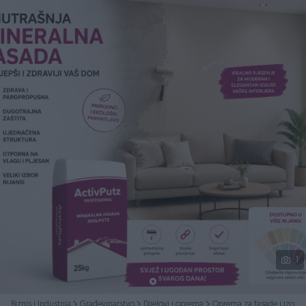
Podijeli
1
Biznis i Industrija
Građevinarstvo
Dijelovi i oprema
Oprema za fasade i izolaci