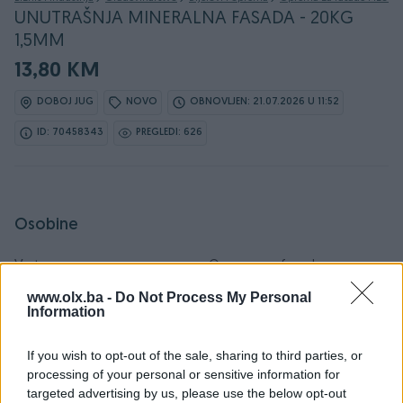
UNUTRAŠNJA MINERALNA FASADA - 20KG
1,5MM
13,80 KM
DOBOJ JUG
NOVO
OBNOVLJEN: 21.07.2026 U 11:52
ID: 70458343
PREGLEDI: 626
Osobine
Vrsta
Oprema za fasade
www.olx.ba -
Do Not Process My Personal
Datum objave
29.08.2025
Information
If you wish to opt-out of the sale, sharing to third parties, or
processing of your personal or sensitive information for
targeted advertising by us, please use the below opt-out
Detaljni opis