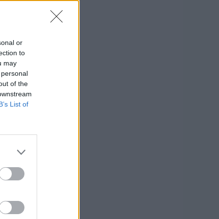
sonal or
ection to
ou may
 personal
out of the
 downstream
B’s List of