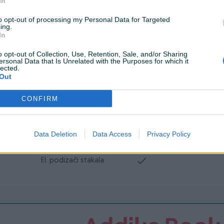
In
to opt-out of processing my Personal Data for Targeted
ing.
In
Muzika/ozvučenje
DVD MP3 plus LCD
o opt-out of Collection, Use, Retention, Sale, and/or Sharing
ersonal Data that Is Unrelated with the Purposes for which it
display
lected.
Out
Digitalna klima
CONFIRM
Navigacija
USB port
Data Deletion
Data Access
Privacy Policy
Bluetooth
El. podizači stakala