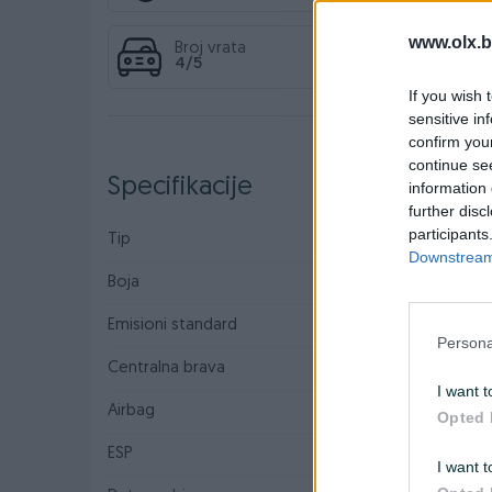
www.olx.b
Broj vrata
4/5
If you wish 
sensitive in
confirm you
continue se
Specifikacije
information 
further disc
participants
Tip
Limuzina
Downstream 
Boja
Siva
Emisioni standard
Euro 6
Persona
Centralna brava
I want t
Airbag
Opted 
ESP
I want t