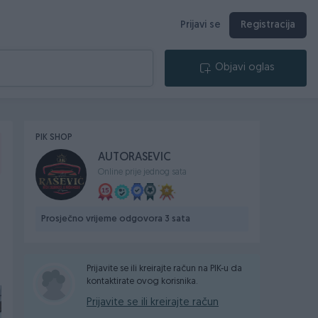
Prijavi se
Registracija
Objavi oglas
PIK SHOP
AUTORASEVIC
Online prije jednog sata
Prosječno vrijeme odgovora 3 sata
Prijavite se ili kreirajte račun na PIK-u da
kontaktirate ovog korisnika.
Prijavite se ili kreirajte račun