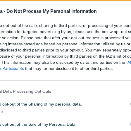
a -
Do Not Process My Personal Information
to opt-out of the sale, sharing to third parties, or processing of your per
formation for targeted advertising by us, please use the below opt-out s
r selection. Please note that after your opt-out request is processed y
eing interest-based ads based on personal information utilized by us or
disclosed to third parties prior to your opt-out. You may separately opt-
losure of your personal information by third parties on the IAB’s list of
. This information may also be disclosed by us to third parties on the
IA
Pogon
Prednji
Participants
that may further disclose it to other third parties.
Sjedećih mjesta
5
Broj prethodnih vlasnika
1
l Data Processing Opt Outs
Daljinsko otključavanje
o opt-out of the Sharing of my personal data.
ABS
In
Servo volan
o opt-out of the Sale of my Personal Data.