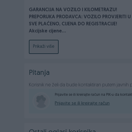
GARANCIJA NA VOZILO I KILOMETRAZU!
PREPORUKA PRODAVCA: VOZILO PROVJERITI 
SVE PLAĆENO, CIJENA DO REGISTRACIJE!
Akcijske cijene...
Sigurna kupovina...
Prikaži više
https://www.autorasevic.com
Fiksni tel: +387 57 2222 66
Mobilni RS: +387 65 219 777
Pitanja
Mobilni FBIH: +387 62 251 111
Email: autorasevic@yahoo.com
Korisnik ne želi da bude kontaktiran putem javnih p
Prijavite se ili kreirajte račun na PIK-u da konta
Prijavite se ili kreirajte račun