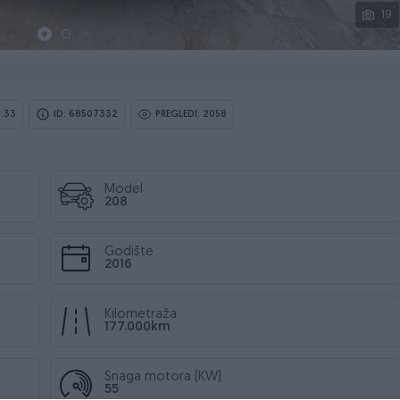
19
8:33
ID: 68507332
PREGLEDI: 2058
Model
208
Godište
2016
Kilometraža
177.000km
Snaga motora (KW)
55