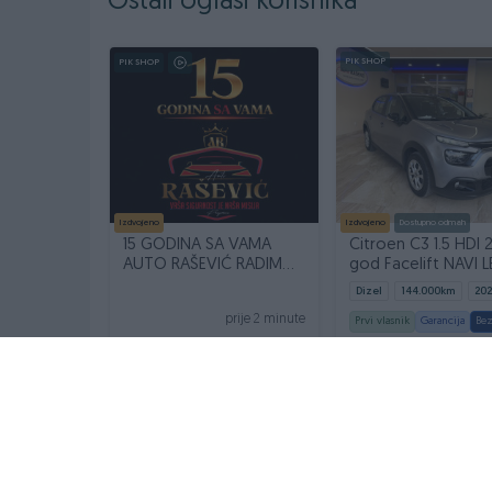
Ostali oglasi korisnika
PIK SHOP
PIK SHOP
Izdvojeno
Izdvojeno
Dostupno odmah
15 GODINA SA VAMA
Citroen C3 1.5 HDI 
AUTO RAŠEVIĆ RADIMO
god Facelift NAVI 
SUBOTOM
Dizel
144.000
km
202
prije 2 minute
Prvi vlasnik
Garancija
Bez
18.990
prije 28
17.99
minuta
KM