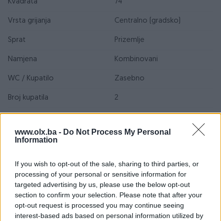
Kvadrata
74
Vrsta grijanja
Centralno (gradsko)
Sprat
Prizemlje
Namjena
Kombinovani
WC / Kupatilo
Zasebno
Broj kupatila
2
Adresa
Trg nezavisnosti
www.olx.ba -
Do Not Process My Personal
Kanalizacija
✓
Information
Parking
✓
If you wish to opt-out of the sale, sharing to third parties, or
processing of your personal or sensitive information for
Struja
✓
targeted advertising by us, please use the below opt-out
Uknjiženo / ZK
✓
section to confirm your selection. Please note that after your
opt-out request is processed you may continue seeing
Voda
✓
interest-based ads based on personal information utilized by