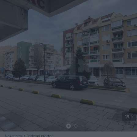
Podijeli
9
Nekretnine
Poslovni prostori