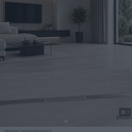
Podijeli
1
Moj dom
Keramičke pločice