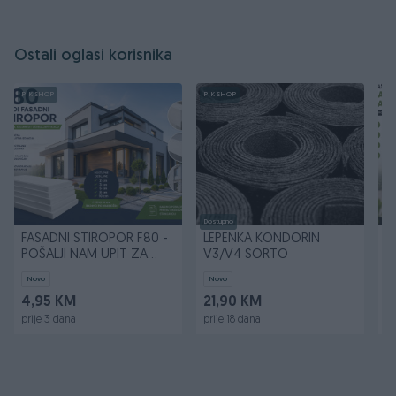
Ostali oglasi korisnika
PIK SHOP
PIK SHOP
PI
Dostupno
FASADNI STIROPOR F80 -
LEPENKA KONDORIN
F
POŠALJI NAM UPIT ZA
V3/V4 SORTO
S
SVOJU KVADRATURU
Novo
Novo
4,95 KM
21,90 KM
1
prije 3 dana
prije 18 dana
pr