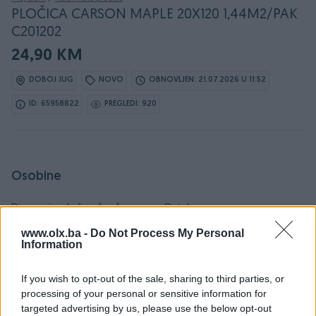
PLOČICA CARSON MAPLE 20X120 1,44M2/PAK
C201202
24,90 KM
DOBOJ JUG
NOVO
OBNOVLJEN: 21.07.2026 U 11:52
ID: 65958822
PREGLEDI: 920
Osobine
Dimenzije pločice (cm)
Ostalo
www.olx.ba -
Do Not Process My Personal
Datum objave
17.01.2025
Information
If you wish to opt-out of the sale, sharing to third parties, or
processing of your personal or sensitive information for
targeted advertising by us, please use the below opt-out
Detaljni opis