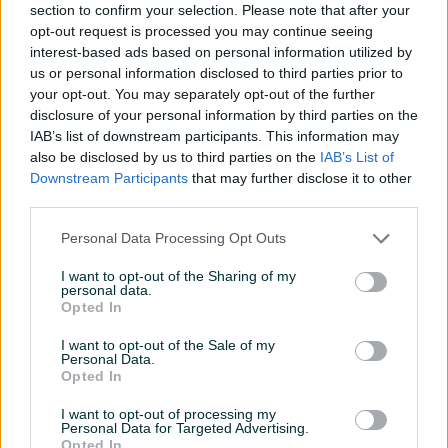
section to confirm your selection. Please note that after your
opt-out request is processed you may continue seeing
Keramička pločica imitacija drveta 20x120 cm – mat
interest-based ads based on personal information utilized by
završna obrada
us or personal information disclosed to third parties prior to
Unesite toplinu prirodnog drveta u svoj prostor uz
your opt-out. You may separately opt-out of the further
keramičke pločice formata
20x120 cm
. Vjeran izgled
disclosure of your personal information by third parties on the
drvenih godova i prirodnih nijansi pruža elegantan i
IAB’s list of downstream participants. This information may
moderan ambijent, dok keramika nudi znatno veću
also be disclosed by us to third parties on the
IAB’s List of
Downstream Participants
that may further disclose it to other
otpornost i jednostavnije održavanje od klasičnog parketa.
third parties.
✅ Format:
20x120 cm
✅ Završna obrada:
Mat
Personal Data Processing Opt Outs
✅ Realistična imitacija drveta
Prikaži više
✅ Otporna na habanje i vlagu
I want to opt-out of the Sharing of my
personal data.
✅ Jednostavno održavanje i čišćenje
Opted In
✅ Pogodna za dnevne boravke, hodnike, kuhinje, kupatila i
PIK SHOP
I want to opt-out of the Sale of my
poslovne prostore
dugaideal
Personal Data.
✅ Mogućnost ugradnje na podne i zidne površine
Opted In
Online prije par sekundi
Odličan izbor za sve koji žele prirodan izgled drveta uz
I want to opt-out of processing my
dugotrajnost i praktičnost keramike.
Personal Data for Targeted Advertising.
📍 Dostupne različite nijanse i dezene drveta.
Prosječno vrijeme odgovora 3 sata
Opted In