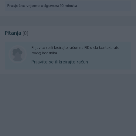
procesor osigurava brzo pokretanje aplikacija i
Prosječno vrijeme odgovora 10 minuta
besprijekorno iskustvo kod igranja igara i multitaskinga.
Baterija
:
5030 mAh
baterija pruža cijeli dan korištenja, uz
brzo punjenje od 33W
, tako da telefon brzo dobije
energiju kad vam je najpotrebnije.
Pitanja
(0)
Dual SIM
: Omogućuje upotrebu dvije SIM kartice za
poslovne i privatne pozive, bez potrebe za promjenom
Prijavite se ili kreirajte račun na PIK-u da kontaktirate
SIM kartice.
ovog korisnika.
Dodatne Informacije:
Prijavite se ili kreirajte račun
Garancija
: 24 mjeseca, pružajući vam dugoročnu sigurnost i
podršku za vaš uređaj.
Xiaomi Redmi 13
je odličan izbor za svakoga tko želi
snažan telefon s velikim ekranom, izvrsnim kamerama i
dugotrajnim baterijama. Savršen za uživanje u multimediji,
fotografiranju i svakodnevnim zadacima.