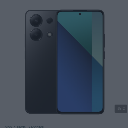
Podijeli
2
Mobilni uređaji
Mobiteli