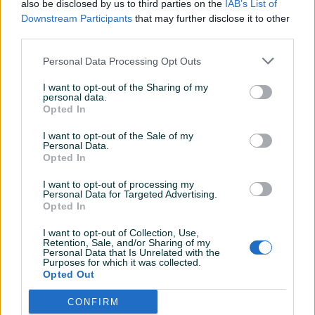
also be disclosed by us to third parties on the
IAB’s List of
Boja
Ostalo
Downstream Participants
that may further disclose it to other
third parties.
RAM
8 GB
Personal Data Processing Opt Outs
Fabrička kutija (pakovanje)
✓
I want to opt-out of the Sharing of my
Datum objave
01.10.2024
personal data.
Opted In
I want to opt-out of the Sale of my
Personal Data.
Opted In
Detaljni opis
I want to opt-out of processing my
Najveći izbor mobitela i opreme
Personal Data for Targeted Advertising.
Opted In
www.digitalcity.ba
Digital City - Milana Preloga 2a, Hrasno (zgrada do
I want to opt-out of Collection, Use,
Retention, Sale, and/or Sharing of my
Bosmala)
Personal Data that Is Unrelated with the
Tel: 033/611-222
Purposes for which it was collected.
Opted Out
Mob: 062/668-668
CONFIRM