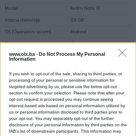
Model
Redmi Note 13
Interna memorija
128 GB
OS (Operativni sistem)
Android
Ekran
Ostalo
www.olx.ba -
Do Not Process My Personal
Broj jezgri procesora
Ostalo
Information
SIM slot
nano SIM
If you wish to opt-out of the sale, sharing to third parties, or
Vrsta memory kartice
Ostalo
processing of your personal or sensitive information for
targeted advertising by us, please use the below opt-out
Provajder
Nema
section to confirm your selection. Please note that after your
opt-out request is processed you may continue seeing
Blic/Flash
Da
interest-based ads based on personal information utilized by
us or personal information disclosed to third parties prior to
Ugovor s provajderom
Bez ugovora
your opt-out. You may separately opt-out of the further
disclosure of your personal information by third parties on the
Garancija
2 godine
IAB’s list of downstream participants. This information may