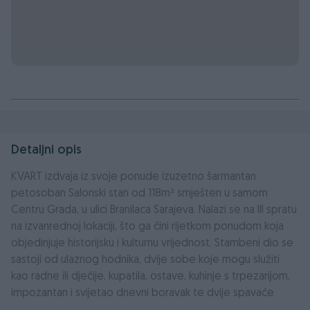
Detaljni opis
KVART izdvaja iz svoje ponude izuzetno šarmantan
petosoban Salonski stan od 118m² smješten u samom
Centru Grada, u ulici Branilaca Sarajeva. Nalazi se na III spratu
na izvanrednoj lokaciji, što ga čini rijetkom ponudom koja
objedinjuje historijsku i kulturnu vrijednost. Stambeni dio se
sastoji od ulaznog hodnika, dvije sobe koje mogu služiti
kao radne ili dječije, kupatila, ostave, kuhinje s trpezarijom,
impozantan i svijetao dnevni boravak te dvije spavaće