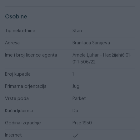
Osobine
Tip nekretnine
Stan
Adresa
Branilaca Sarajeva
Ime i broj licence agenta
Amela Ljuhar - Hadžijahić 01-
01.1-506/22
Broj kupatila
1
Primarna orjentacija
Jug
Vrsta poda
Parket
Kućni ljubimci
Da
Godina izgradnje
Prije 1950
Internet