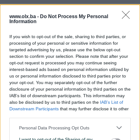
Kablovska TV
www.olx.ba -
Do Not Process My Personal
Kanalizacija
Information
Klima
If you wish to opt-out of the sale, sharing to third parties, or
processing of your personal or sensitive information for
Ostava/špajz
targeted advertising by us, please use the below opt-out
section to confirm your selection. Please note that after your
Plin
opt-out request is processed you may continue seeing
Podrum/Tavan
interest-based ads based on personal information utilized by
us or personal information disclosed to third parties prior to
Struja
your opt-out. You may separately opt-out of the further
disclosure of your personal information by third parties on the
Telefonski priključak
IAB’s list of downstream participants. This information may
also be disclosed by us to third parties on the
IAB’s List of
Uknjiženo / ZK
Downstream Participants
that may further disclose it to other
third parties.
Video nadzor
Personal Data Processing Opt Outs
Blindirana vrata
I want to opt-out of the Sharing of my