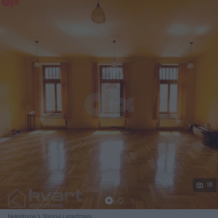
Podijeli
18
Nekretnine
Stanovi i apartmani