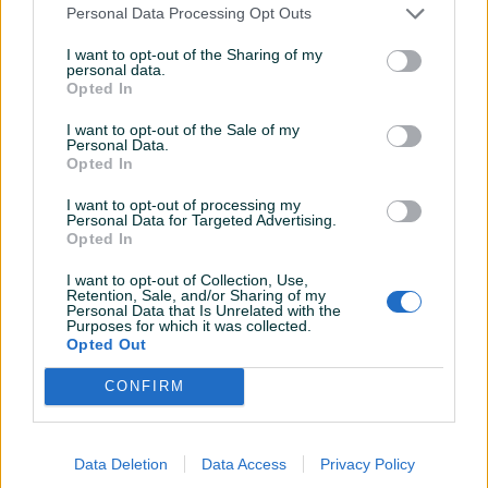
Personal Data Processing Opt Outs
USB port
I want to opt-out of the Sharing of my
Tempomat
personal data.
Opted In
Bluetooth
I want to opt-out of the Sale of my
Personal Data.
Car play
Opted In
Senzor kiše
I want to opt-out of processing my
Personal Data for Targeted Advertising.
Senzor auto. svjetla
Opted In
Start-Stop sistem
I want to opt-out of Collection, Use,
Retention, Sale, and/or Sharing of my
Personal Data that Is Unrelated with the
Hill assist
Purposes for which it was collected.
Opted Out
Masaža sjedišta
CONFIRM
Grijanje sjedišta
El. podizači stakala
Data Deletion
Data Access
Privacy Policy
Naslon za ruku