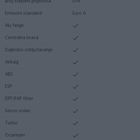
Broj stepeni prijenosa
5+R
Emisioni standard
Euro 6
Alu felge
Centralna brava
Daljinsko otključavanje
Airbag
ABS
ESP
DPF/FAP filter
Servo volan
Turbo
Ocarinjen