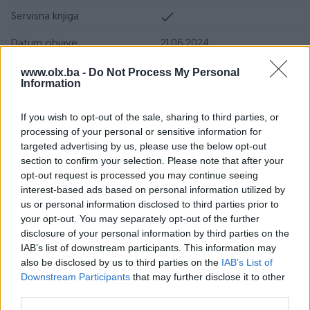
Servisna knjiga
Datum objave
21.06.2024
www.olx.ba -
Do Not Process My Personal
Oprema
Information
Klimatizacija
Dvozonska
If you wish to opt-out of the sale, sharing to third parties, or
processing of your personal or sensitive information for
Parking senzori
Naprijed i nazad
targeted advertising by us, please use the below opt-out
section to confirm your selection. Please note that after your
Vrsta enterijera
Alkantara
opt-out request is processed you may continue seeing
Metalik
interest-based ads based on personal information utilized by
us or personal information disclosed to third parties prior to
Digitalna klima
your opt-out. You may separately opt-out of the further
disclosure of your personal information by third parties on the
Komande na volanu
IAB’s list of downstream participants. This information may
also be disclosed by us to third parties on the
IAB’s List of
Navigacija
Downstream Participants
that may further disclose it to other
third parties.
Touch screen (ekran)