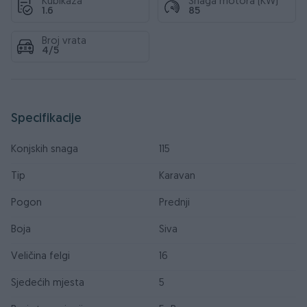
Kubikaža
Snaga motora (KW)
1.6
85
Broj vrata
4/5
Specifikacije
Konjskih snaga
115
Tip
Karavan
Pogon
Prednji
Boja
Siva
Veličina felgi
16
Sjedećih mjesta
5