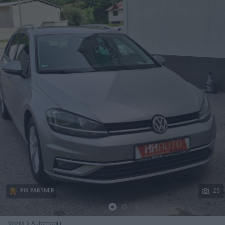
Podijeli
25
PIK PARTNER
Vozila
Automobili