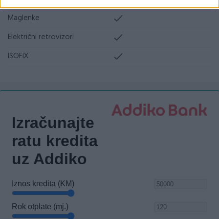
Maglenke
Električni retrovizori
ISOFIX