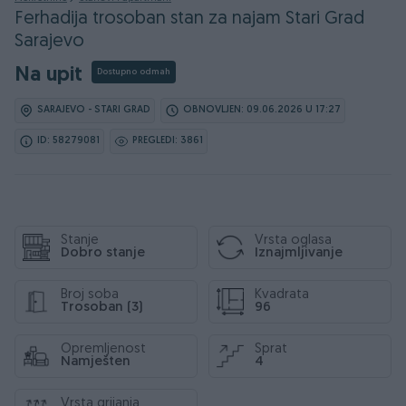
Ferhadija trosoban stan za najam Stari Grad
Sarajevo
Na upit
Dostupno odmah
SARAJEVO - STARI GRAD
OBNOVLJEN: 09.06.2026 U 17:27
ID: 58279081
PREGLEDI: 3861
Stanje
Vrsta oglasa
Dobro stanje
Iznajmljivanje
Broj soba
Kvadrata
Trosoban (3)
96
Opremljenost
Sprat
Namješten
4
Vrsta grijanja