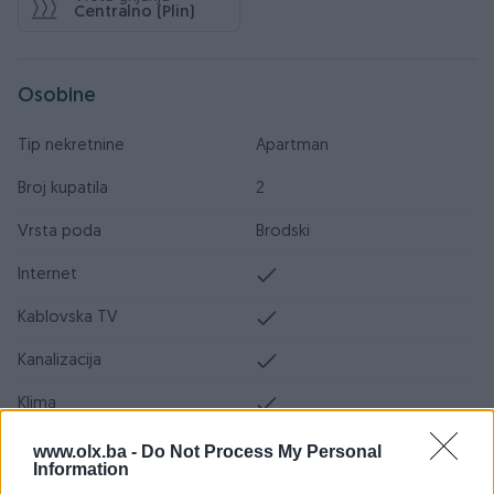
Centralno (Plin)
Osobine
Tip nekretnine
Apartman
Broj kupatila
2
Vrsta poda
Brodski
Internet
Kablovska TV
Kanalizacija
Klima
Plin
www.olx.ba -
Do Not Process My Personal
Information
Struja