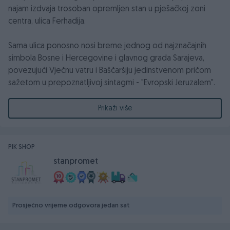
najam izdvaja trosoban opremljen stan u pješačkoj zoni
centra, ulica Ferhadija.
Sama ulica ponosno nosi breme jednog od najznačajnih
simbola Bosne i Hercegovine i glavnog grada Sarajeva,
povezujući Vječnu vatru i Baščaršiju jedinstvenom pričom
sažetom u prepoznatljivoj sintagmi - "Evropski Jeruzalem".
520 metara duga ljepotica nudi nam haman isto toliko
godina historijskog nasljeđa, susret orijenta i okcidenta,
Prikaži više
simbole grada, kozmopolitsko stanovanje, veliki broj
institucija svih vrsta...
Zgrada u kojoj je predmetni stan smješten nalazi se preko
PIK SHOP
puta Ekonomskog fakulteta.
stanpromet
Stan površine 96m2 na četvrtom spratu ove austrougarske
ljepotice se sastoji od ulaznog hodnika, dvije spavaće
sobe, balkona, degažmana, kupatila, toaleta i dnevnog
Prosječno vrijeme odgovora jedan sat
boravka.