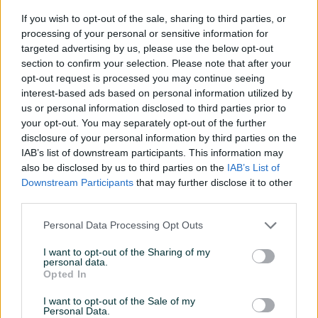
If you wish to opt-out of the sale, sharing to third parties, or
Telefonski priključak
processing of your personal or sensitive information for
targeted advertising by us, please use the below opt-out
Uknjiženo / ZK
section to confirm your selection. Please note that after your
opt-out request is processed you may continue seeing
Video nadzor
interest-based ads based on personal information utilized by
us or personal information disclosed to third parties prior to
Blindirana vrata
your opt-out. You may separately opt-out of the further
Voda
disclosure of your personal information by third parties on the
IAB’s list of downstream participants. This information may
Alarm
also be disclosed by us to third parties on the
IAB’s List of
Downstream Participants
that may further disclose it to other
Balkon
third parties.
Datum objave
19.01.2024
Personal Data Processing Opt Outs
I want to opt-out of the Sharing of my
personal data.
Opted In
Lokacija nekretnine
I want to opt-out of the Sale of my
Personal Data.