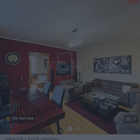
Podijeli
16
PIK PARTNER
Nekretnine
Stanovi i apartmani