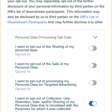
your opt-out. You may separately opt-out of the further
disclosure of your personal information by third parties on the
Oprema
IAB’s list of downstream participants. This information may
also be disclosed by us to third parties on the
IAB’s List of
Klimatizacija
Downstream Participants
that may further disclose it to other
third parties.
Muzika/ozvučenje
CD-MP3
Personal Data Processing Opt Outs
Svjetla
Halogena
I want to opt-out of the Sharing of my
Višezonska klima
Jednozonska
personal data.
Opted In
Komande na volanu
I want to opt-out of the Sale of my
Personal Data.
Tempomat
Opted In
El. podizači stakala
I want to opt-out of processing my
Personal Data for Targeted Advertising.
Električni retrovizori
Opted In
ISOFIX
I want to opt-out of Collection, Use,
Retention, Sale, and/or Sharing of my
Personal Data that Is Unrelated with the
Purposes for which it was collected.