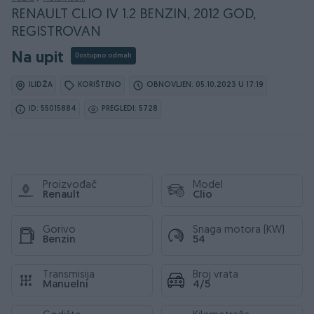
RENAULT CLIO IV 1.2 BENZIN, 2012 GOD,
REGISTROVAN
Na upit
Dostupno odmah
ILIDŽA
KORIŠTENO
OBNOVLJEN: 05.10.2023 U 17:19
ID: 55015884
PREGLEDI: 5728
Proizvođač
Model
Renault
Clio
Gorivo
Snaga motora (KW)
Benzin
54
Transmisija
Broj vrata
Manuelni
4/5