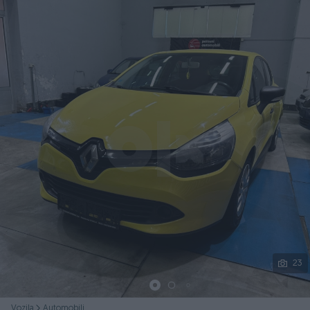
Podijeli
23
Vozila
Automobili