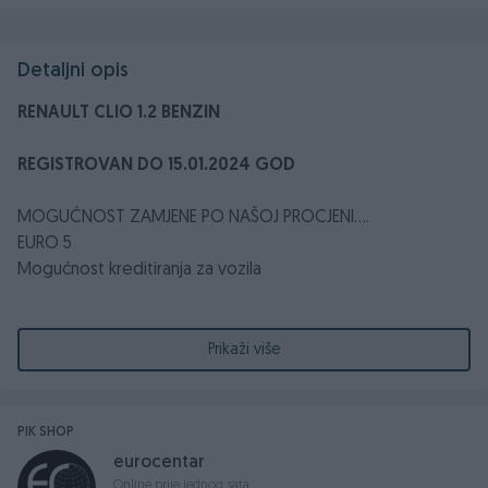
Detaljni opis
RENAULT CLIO 1.2 BENZIN
REGISTROVAN DO 15.01.2024 GOD
MOGUĆNOST ZAMJENE PO NAŠOJ PROCJENI....
EURO 5
Mogućnost kreditiranja za vozila
1.2 BENZIN
2012. GODINA
Prikaži više
54 KW -73 KS
Prešao 115.000 km
PIK SHOP
Servisna knjiga (vozilo servisirano u ovlaštenom servisu)
eurocentar
Maglenke - Maglo Farovi
Online prije jednog sata