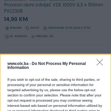
Proxxon ravni odvijač VDE 1000V 6,5 x 150mm
PX22308
14,90 KM
BIJELJINA
NOVO
OBNOVLJEN: 01.06.2026 U 17:56
ID: 43964113
PREGLEDI: 153
www.olx.ba -
Do Not Process My Personal
Information
Detaljni opis
If you wish to opt-out of the sale, sharing to third parties, or
Detaljne informacija o artiklu pogledajte na našem web
processing of your personal or sensitive information for
shopu -
KLIK OVDJE
targeted advertising by us, please use the below opt-out
section to confirm your selection. Please note that after your
opt-out request is processed you may continue seeing
Ovlašteni PROXXON distributer www.masineialati.ba
interest-based ads based on personal information utilized by
us or personal information disclosed to third parties prior to