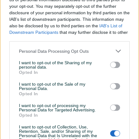
Proxxon ravni odvijač VDE 1000V 6,5 x 150mm PX22308
your opt-out. You may separately opt-out of the further
Izolovani FLEX-DOT odvijači prema VDE-Standardu Izolovani
disclosure of your personal information by third parties on the
VDE odvijači za siguran rad na dijelovima pod naponom do
IAB’s list of downstream participants. This information may
1.000 V izmjenične struje Zaštitna izolacija na odvijaču,
also be disclosed by us to third parties on the
IAB’s List of
Downstream Participants
that may further disclose it to other
pojedinačno ispitana, daje maksimalnu sigurnost
Prikaži više
third parties.
Ergonomičan dizajn za ispravno rukovanje: Zaobljena
dvodjelna ručica sa fleksibilnim “FLEX-DOT®” naborima za
Personal Data Processing Opt Outs
komforan kontinuirani rad bez napora Izvrstan prihvat drške
PIK SHOP
sa sigurnim i brzim ponovnim prihvatom pri okretanju vijaka
I want to opt-out of the Sharing of my
masineialati
personal data.
Objedinjuje velike sile momenta i pritiska sa uravnoteženim
Opted In
dizajnom za vodoravan i okomiti pristup Praktična rupa u
I want to opt-out of the Sale of my
odvijaču kako bi se odvijač mogao odložiti na nosač Drška
Personal Data.
je izrađena od specijalne gume koja nije ljepljiva i otporna
Prosječno vrijeme odgovora 11 minuta
Opted In
je na ulja i kiseline Lako čitljive mjere zbog laserskog načina
I want to opt-out of processing my
označavanja na mat kromiranim osovinama od krom-silicij-
Personal Data for Targeted Advertising.
mangan-molibden specijalne legure čelika Utor za prste
Opted In
Pitanja
(0)
dizajniran je za bolji rad sa odvijačem Vrh odvijača obilježen
I want to opt-out of Collection, Use,
crnom bojom, obrađen je za odličan prihvat vijaka Obrađen
Retention, Sale, and/or Sharing of my
Prijavite se ili kreirajte račun na PIK-u da kontaktirate
Personal Data that Is Unrelated with the
protiv proklizavanja