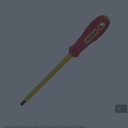
Podijeli
1
Biznis i Industrija
Mašine i alati
Šarafcigeri/Odvijači