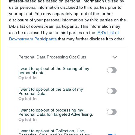
AKU
✓
interest-based ads based on personal information utilized by
us or personal information disclosed to third parties prior to
Masa (kg)
1.7
your opt-out. You may separately opt-out of the further
disclosure of your personal information by third parties on the
Br. obrtaja (o/min)
28800
IAB’s list of downstream participants. This information may
also be disclosed by us to third parties on the
IAB’s List of
Datum objave
01.06.2026
Downstream Participants
that may further disclose it to other
third parties.
Personal Data Processing Opt Outs
Detaljni opis
I want to opt-out of the Sharing of my
personal data.
Opted In
DOSTUPNE OPCIJE:
I want to opt-out of the Sale of my
Personal Data.
Detaljne informacija o artiklu pogledajte na našem web
Opted In
shopu -
KLIK OVDJE
I want to opt-out of processing my
Personal Data for Targeted Advertising.
Ovlašteni EINHELL distributer www.masineialati.ba
Opted In
Garancija: 2+1 godina
I want to opt-out of Collection, Use,
Retention, Sale, and/or Sharing of my