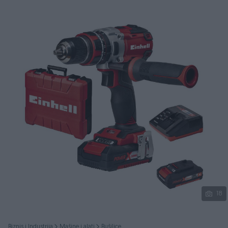
Podijeli
18
Biznis i Industrija
Mašine i alati
Bušilice