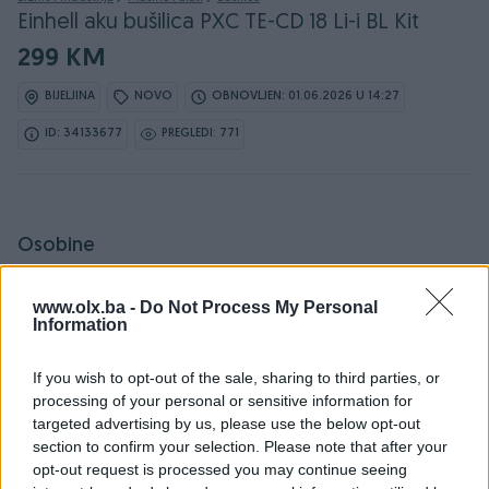
Einhell aku bušilica PXC TE-CD 18 Li-i BL Kit
299 KM
BIJELJINA
NOVO
OBNOVLJEN: 01.06.2026 U 14:27
ID: 34133677
PREGLEDI: 771
Osobine
Proizvođač
Einhell
www.olx.ba -
Do Not Process My Personal
Information
Model
Einhell aku bušilica Power X-
Change TE-CD 18 Li-i BL Kit
If you wish to opt-out of the sale, sharing to third parties, or
processing of your personal or sensitive information for
Snaga (W)
0
targeted advertising by us, please use the below opt-out
section to confirm your selection. Please note that after your
Udarna/Čekić bušilica
✓
opt-out request is processed you may continue seeing