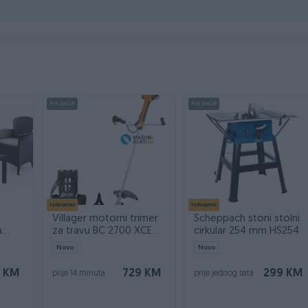
i tek onda plaćate dostavljaču/poštaru.
PIK SHOP
PIK SHOP
Izdvojeno
Izdvojeno
Villager motorni trimer
Scheppach stoni stolni
a
za travu BC 2700 XCE
cirkular 254 mm HS254
2.7 KS
Novo
Novo
 KM
729 KM
299 KM
prije 14 minuta
prije jednog sata