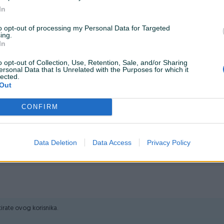
In
em web shopu -
KLIK OVDJE
to opt-out of processing my Personal Data for Targeted
ing.
In
lati.ba
o opt-out of Collection, Use, Retention, Sale, and/or Sharing
ersonal Data that Is Unrelated with the Purposes for which it
lected.
Out
rečnika rezne ploče 210 mm, posebno koristan za rad u stolarstvu.
CONFIRM
Data Deletion
Data Access
Privacy Policy
 uglom 45° (max): 48 mm
 mm
ana ručka Podesiva zaštita Dužina kabla: 2 m
ktirate ovog korisnika.