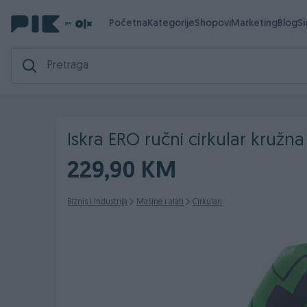
Početna
Kategorije
Shopovi
Marketing
Blog
S
Iskra ERO ručni cirkular kružn
229,90 KM
Biznis i Industrija
Mašine i alati
Cirkulari