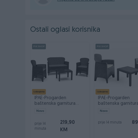
Dostava brzom poštom (24-48h)
Robu dobijate na kućnu adresu, pogledate je 
Plaćanje gotovinski ili žiralno.
www.masineialati.ba
Ostali oglasi korisnika
info@masineialati.ba
PIK SHOP
PIK SHOP
Izdvojeno
Izdvojeno
IPAE-Progarden
IPAE-Progarden
baštenska garnitura
baštenska garnitur
JUNGLE
AKITA antracit
Novo
Novo
219,90
89
prije 14 minuta
prije 14
minuta
KM