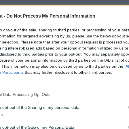
a -
Do Not Process My Personal Information
:59
ID: 33238107
PREGLEDI: 242
to opt-out of the sale, sharing to third parties, or processing of your per
formation for targeted advertising by us, please use the below opt-out s
r selection. Please note that after your opt-out request is processed y
eing interest-based ads based on personal information utilized by us or
r
Snaga (kW)
1.8
disclosed to third parties prior to your opt-out. You may separately opt-
losure of your personal information by third parties on the IAB’s list of
. This information may also be disclosed by us to third parties on the
IA
Participants
that may further disclose it to other third parties.
Prečnik pile/lista (Ø) u mm
210
Br. obrtaja (o/min)
5000
l Data Processing Opt Outs
Datum objave
25.03.2019
o opt-out of the Sharing of my personal data.
In
o opt-out of the Sale of my Personal Data.