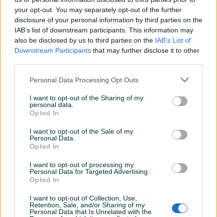
Högert Technik – pouzdan i provjeren kvalitet Högert
your opt-out. You may separately opt-out of the further
Technik brand je koji je nastao sa strašću za kvalitetom,
disclosure of your personal information by third parties on the
jednostavnošću i korisnosti. Brand je stvoren za teške
IAB’s list of downstream participants. This information may
uvjete uporabe i za zahtjeve profesionalaca koji rade s
also be disclosed by us to third parties on the
IAB’s List of
Downstream Participants
that may further disclose it to other
alatom svaki dan. Ideologija proizvoda integrirana je s
Prikaži više
third parties.
svojim značajkama korištenja: to je ambicija Högert Technik
inženjera koji precizno dizajniraju svaki detalj alata. Čelik
Personal Data Processing Opt Outs
kovan na optimalnoj temperaturi, pažljivo žarenja i kaljenje
PIK SHOP
proizvoda, detaljna kontrola kvaliteta s optimizovanom
I want to opt-out of the Sharing of my
masineialati
personal data.
logistikom: ovi čimbenici su opis asortimana branda
Opted In
uz odličan omjer cijene i kvaliteta. Sirovina je suština svakog
I want to opt-out of the Sale of my
proizvoda, jer to garantuje nisku potrošnju i visoku trajnost.
Personal Data.
Za ručne alate, sirovina je ugljenični čelik. Högert Technik
Prosječno vrijeme odgovora 5 minuta
Opted In
pažljivo provjerava i bira svoj čelik. U Högert Technik
I want to opt-out of processing my
proizvodnoj mreži su partneri koji su među globalnim
Personal Data for Targeted Advertising.
industrijskim divovima koji garantuju najbolji kvalitet metala.
Opted In
Pitanja
(0)
Oni omogućuju široku paletu proizvoda iz najboljih izvora
I want to opt-out of Collection, Use,
(od najkvalitetnijih materijala za izradu). Högert Technik
Retention, Sale, and/or Sharing of my
Prijavite se ili kreirajte račun na PIK-u da kontaktirate
Personal Data that Is Unrelated with the
proizvodi su certificirani od strane TÜV Rheinland i VDE-