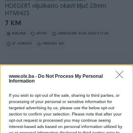
HOEGERT viljuškasto okasti ključ 23mm
HT1W423
7 KM
BIJELJINA
NOVO
OBNOVLJEN: 01.06.2026 U 17:46
ID: 33188213
PREGLEDI: 166
www.olx.ba -
Do Not Process My Personal
Information
Detaljni opis
If you wish to opt-out of the sale, sharing to third parties, or
Detaljne informacija o artiklu pogledajte na našem web
processing of your personal or sensitive information for
shopu -
KLIK OVDJE
targeted advertising by us, please use the below opt-out
section to confirm your selection. Please note that after your
opt-out request is processed you may continue seeing
Ovlašteni HOEGERT distributer www.masineialati.ba
interest-based ads based on personal information utilized by
us or personal information disclosed to third parties prior to