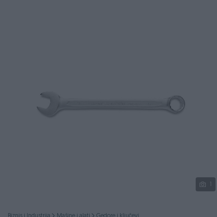
Podijeli
1
Biznis i Industrija
Mašine i alati
Gedore i ključevi