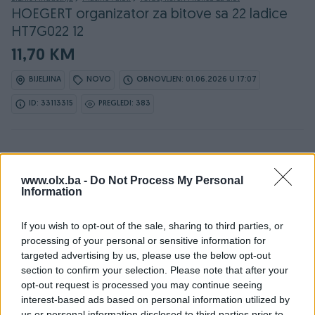
HOEGERT organizator za bitove sa 22 ladice
HT7G022 12
11,70 KM
BIJELJINA
NOVO
OBNOVLJEN: 01.06.2026 U 17:07
ID: 33113315
PREGLEDI: 383
www.olx.ba -
Do Not Process My Personal
Information
Detaljni opis
If you wish to opt-out of the sale, sharing to third parties, or
DOSTUPNE OPCIJE:
processing of your personal or sensitive information for
targeted advertising by us, please use the below opt-out
section to confirm your selection. Please note that after your
Detaljne informacija o artiklu pogledajte na našem web
opt-out request is processed you may continue seeing
shopu -
KLIK OVDJE
interest-based ads based on personal information utilized by
us or personal information disclosed to third parties prior to