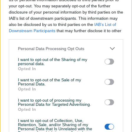
Ovlašteni HOEGERT distributer www.masineialati.ba
your opt-out. You may separately opt-out of the further
disclosure of your personal information by third parties on the
Högert Technik – pouzdan i provjeren kvalitet Högert
IAB’s list of downstream participants. This information may
Technik brand je koji je nastao sa strašću za kvalitetom,
also be disclosed by us to third parties on the
IAB’s List of
Downstream Participants
that may further disclose it to other
jednostavnošću i korisnosti. Brand je stvoren za teške
Prikaži više
third parties.
uvjete uporabe i za zahtjeve profesionalaca koji rade s
alatom svaki dan. Ideologija proizvoda integrirana je s
Personal Data Processing Opt Outs
svojim značajkama korištenja: to je ambicija Högert Technik
PIK SHOP
inženjera koji precizno dizajniraju svaki detalj alata. Čelik
I want to opt-out of the Sharing of my
masineialati
personal data.
kovan na optimalnoj temperaturi, pažljivo žarenja i kaljenje
Opted In
proizvoda, detaljna kontrola kvaliteta s optimizovanom
I want to opt-out of the Sale of my
logistikom: ovi čimbenici su opis asortimana branda
Personal Data.
uz odličan omjer cijene i kvaliteta. Sirovina je suština svakog
Prosječno vrijeme odgovora 5 minuta
Opted In
proizvoda, jer to garantuje nisku potrošnju i visoku trajnost.
I want to opt-out of processing my
Za ručne alate, sirovina je ugljenični čelik. Högert Technik
Personal Data for Targeted Advertising.
pažljivo provjerava i bira svoj čelik. U Högert Technik
Opted In
Pitanja
(0)
proizvodnoj mreži su partneri koji su među globalnim
I want to opt-out of Collection, Use,
industrijskim divovima koji garantuju najbolji kvalitet metala.
Retention, Sale, and/or Sharing of my
Prijavite se ili kreirajte račun na PIK-u da kontaktirate
Personal Data that Is Unrelated with the
Oni omogućuju široku paletu proizvoda iz najboljih izvora