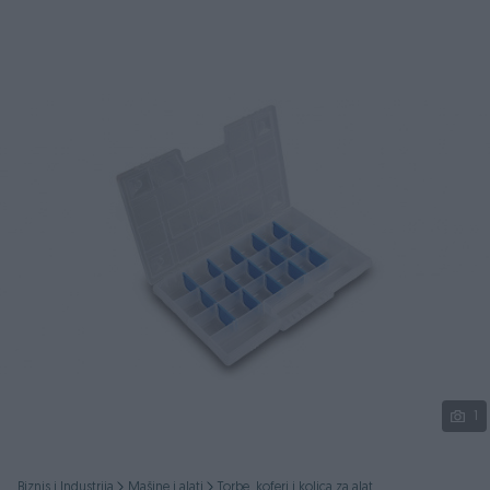
Podijeli
1
Biznis i Industrija
Mašine i alati
Torbe, koferi i kolica za alat