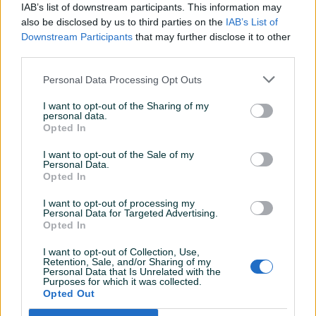
IAB’s list of downstream participants. This information may
also be disclosed by us to third parties on the
IAB’s List of
Downstream Participants
that may further disclose it to other
Detaljni opis
third parties.
Personal Data Processing Opt Outs
DOSTUPNE OPCIJE:
I want to opt-out of the Sharing of my
Detaljne informacija o artiklu pogledajte na našem web
personal data.
Opted In
shopu -
KLIK OVDJE
I want to opt-out of the Sale of my
Ovlašteni METABO distributer www.masineialati.ba
Personal Data.
Opted In
Garancija: 3 godine
I want to opt-out of processing my
Personal Data for Targeted Advertising.
Pumpa za otpadne vode potopna PS 15000 S – 850W
Opted In
Savršena za ispumpavanje čiste ili prljave vode iz
Prikaži više
kontejnera, rezervoara, bazena ili potopljenih podruma
I want to opt-out of Collection, Use,
Retention, Sale, and/or Sharing of my
Pogodna za zalivanje bašti i travnjaka iz rezervoara za vodu
Personal Data that Is Unrelated with the
Purposes for which it was collected.
Plovak sa prekidačem za automatski režim Kućište
PIK SHOP
Opted Out
proizvedeno od nerđajućeg čelika Ergonomski rukohvat
masineialati