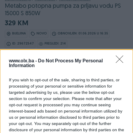
Metabo potopna pumpa za prljavu vodu PS
15000 S 850W
329 KM
BIJELJINA
NOVO
OBNOVLJEN: 01.06.2026 U 16:35
ID: 29672547
PREGLEDI: 214
www.olx.ba -
Do Not Process My Personal
Information
Osobine
If you wish to opt-out of the sale, sharing to third parties, or
processing of your personal or sensitive information for
Namjena
Za vodu
targeted advertising by us, please use the below opt-out
section to confirm your selection. Please note that after your
Vrsta
Pumpa
opt-out request is processed you may continue seeing
Potopna
interest-based ads based on personal information utilized by
✓
us or personal information disclosed to third parties prior to
Datum objave
14.05.2018
your opt-out. You may separately opt-out of the further
disclosure of your personal information by third parties on the