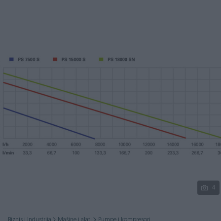
Podijeli
4
Biznis i Industrija
Mašine i alati
Pumpe i kompresori