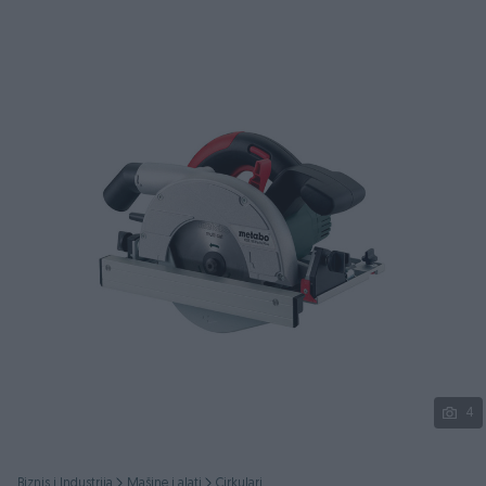
Podijeli
4
Biznis i Industrija
Mašine i alati
Cirkulari