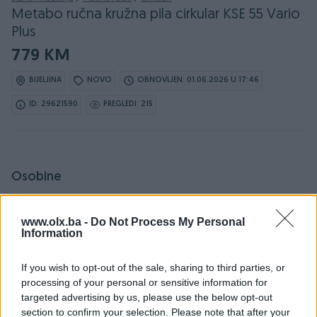
Metabo ručna kružna pila cirkular KSE 55 Vario
Plus
779 KM
BIJELJINA
NOVO
OBNOVLJEN: 01.06.2026 U 17:46
ID: 29621590
PREGLEDI: 215
Osobine
Model
Metabo ručna kružna pila
www.olx.ba -
Do Not Process My Personal
cirkular KSE 55 Vario Plus
Information
Snaga (kW)
1.2
If you wish to opt-out of the sale, sharing to third parties, or
Način korištenja
Ručni
processing of your personal or sensitive information for
targeted advertising by us, please use the below opt-out
Prečnik pile/lista (Ø) u mm
160
section to confirm your selection. Please note that after your