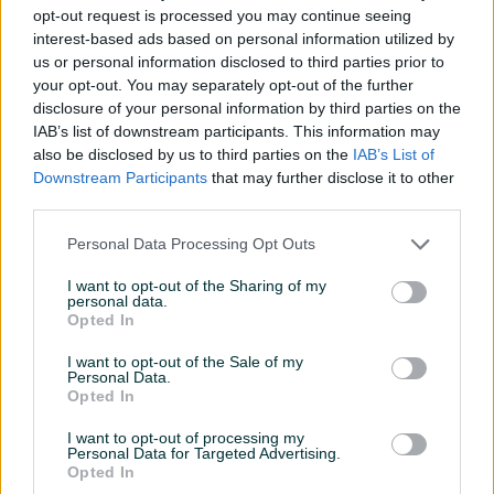
opt-out request is processed you may continue seeing
Dužina kabla (m)
4
interest-based ads based on personal information utilized by
us or personal information disclosed to third parties prior to
Težina (kg)
3.7
your opt-out. You may separately opt-out of the further
disclosure of your personal information by third parties on the
Br. obrtaja (o/min)
5200
IAB’s list of downstream participants. This information may
also be disclosed by us to third parties on the
IAB’s List of
Broj faza
Monofazni
Downstream Participants
that may further disclose it to other
third parties.
Datum objave
09.05.2018
Personal Data Processing Opt Outs
I want to opt-out of the Sharing of my
personal data.
Opted In
Detaljni opis
I want to opt-out of the Sale of my
DOSTUPNE OPCIJE:
Personal Data.
Opted In
Detaljne informacija o artiklu pogledajte na našem web
I want to opt-out of processing my
shopu -
KLIK OVDJE
Personal Data for Targeted Advertising.
Opted In