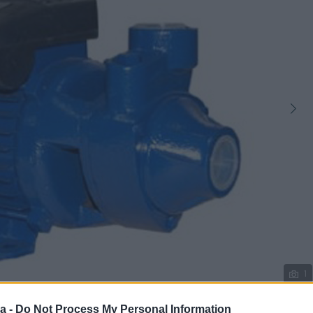
1
a -
Do Not Process My Personal Information