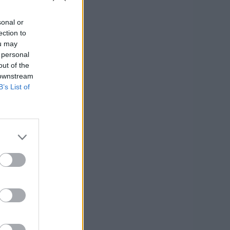
sonal or
ection to
ou may
 personal
out of the
 downstream
B’s List of