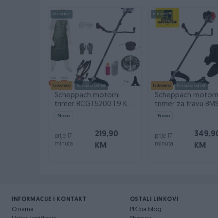
Dodatne informacije:
Nazivna struja: 3.7 A
PIK SHOP
PIK SHOP
Kontakt: 065/883-888
Dostava brzom poštom (24-48h)
Robu dobijate na kućnu adresu, pogledate je 
Plaćanje gotovinski ili žiralno.
www.masineialati.ba
info@masineialati.ba
Izdvojeno
Dostupno odmah
Izdvojeno
Dostupno odmah
Scheppach motorni
Scheppach motorn
trimer BCGT5200 1.9 KS
trimer za travu BM
sa opremom
PRO 1.7 KS
Novo
Novo
219,90
349,9
prije 17
prije 17
minuta
minuta
KM
KM
INFORMACIJE I KONTAKT
OSTALI LINKOVI
O nama
PIK.ba blog