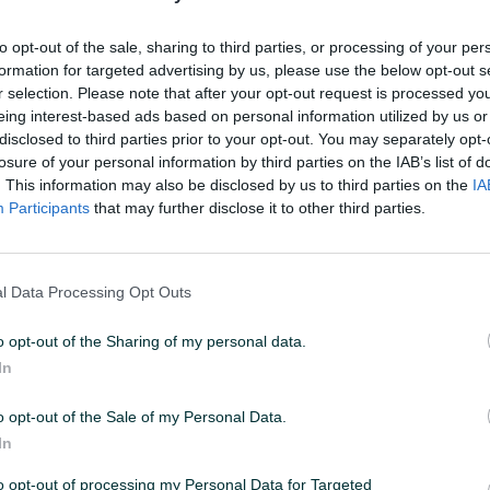
to opt-out of the sale, sharing to third parties, or processing of your per
:55
ID: 28401947
PREGLEDI: 369
formation for targeted advertising by us, please use the below opt-out s
r selection. Please note that after your opt-out request is processed y
eing interest-based ads based on personal information utilized by us or
disclosed to third parties prior to your opt-out. You may separately opt-
losure of your personal information by third parties on the IAB’s list of
. This information may also be disclosed by us to third parties on the
IA
Vrsta
Pumpa
Participants
that may further disclose it to other third parties.
l Data Processing Opt Outs
o opt-out of the Sharing of my personal data.
In
o opt-out of the Sale of my Personal Data.
em web shopu -
KLIK OVDJE
In
alati.ba
to opt-out of processing my Personal Data for Targeted