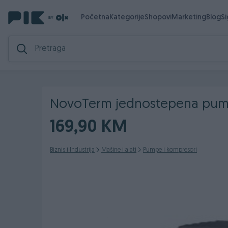
Početna
Kategorije
Shopovi
Marketing
Blog
S
NovoTerm jednostepena pum
169,90 KM
Biznis i Industrija
Mašine i alati
Pumpe i kompresori