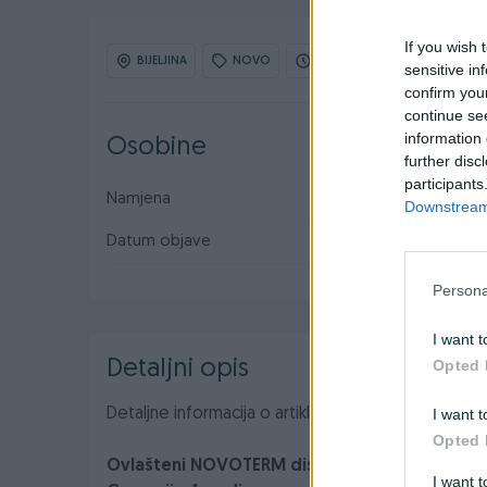
If you wish 
BIJELJINA
NOVO
OBNOVLJEN: 01.06.2026 U 17
sensitive in
confirm you
continue se
information 
Osobine
further disc
participants
Namjena
Za vodu
Downstream 
Datum objave
31.01.2018
Persona
I want t
Opted 
Detaljni opis
I want t
Detaljne informacija o artiklu pogledajte na naš
Opted 
Ovlašteni NOVOTERM distributer www.masinei
I want 