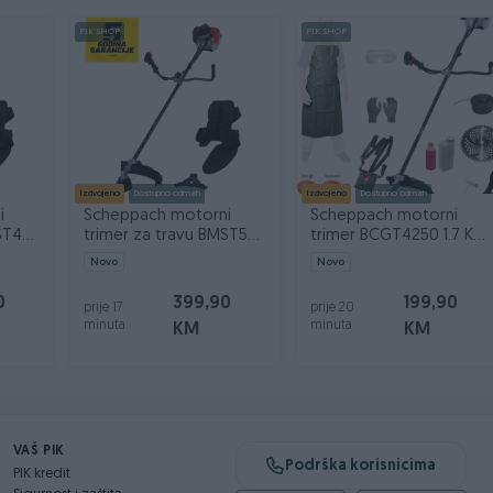
PIK SHOP
PIK SHOP
i tek onda plaćate dostavljaču/poštaru.
Izdvojeno
Dostupno odmah
Izdvojeno
Dostupno odmah
i
Scheppach motorni
Scheppach motorni
ST43-
trimer za travu BMST52-
trimer BCGT4250 1.7 KS
PRO 1.9 KS
sa opremom
Novo
Novo
0
399,90
199,90
prije 17
prije 20
minuta
minuta
KM
KM
VAŠ PIK
Podrška korisnicima
PIK kredit