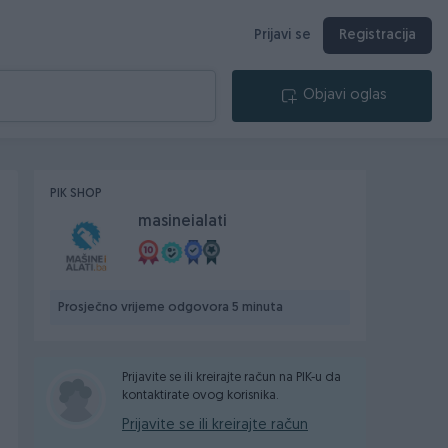
Prijavi se
Registracija
Objavi oglas
PIK SHOP
masineialati
Prosječno vrijeme odgovora 5 minuta
Prijavite se ili kreirajte račun na PIK-u da
kontaktirate ovog korisnika.
Prijavite se ili kreirajte račun