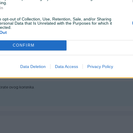
ing.
In
vanje domaćinstava i manjih privrednih objekata pitkom
o opt-out of Collection, Use, Retention, Sale, and/or Sharing
ilagođene lakoj montaži na različite sisteme. Zagarantovan
ersonal Data that Is Unrelated with the Purposes for which it
lected.
Out
CONFIRM
Data Deletion
Data Access
Privacy Policy
m
ktirate ovog korisnika.