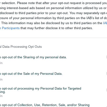
r selection. Please note that after your opt-out request is processed y
eing interest-based ads based on personal information utilized by us or
disclosed to third parties prior to your opt-out. You may separately opt-
losure of your personal information by third parties on the IAB’s list of
. This information may also be disclosed by us to third parties on the
IA
Participants
that may further disclose it to other third parties.
l Data Processing Opt Outs
Tip
Limuzina
o opt-out of the Sharing of my personal data.
Registrovan do
5/2017
In
Veličina felgi
14
o opt-out of the Sale of my Personal Data.
In
Posjeduje gume
Ljetne
to opt-out of processing my Personal Data for Targeted
Registrovan
ing.
In
Ocarinjen
o opt-out of Collection, Use, Retention, Sale, and/or Sharing