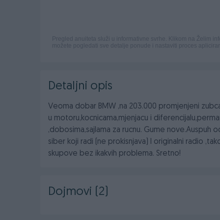
Detaljni opis
Veoma dobar BMW ,na 203.000 promjenjeni zubcasti
u motoru,kocnicama,mjenjacu i diferencijalu,perm
,dobosima,sajlama za rucnu. Gume nove.Auspuh od 
siber koji radi (ne prokisnjava) I originalni radio ,
skupove bez ikakvih problema. Sretno!
Dojmovi (2)