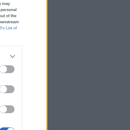
ou may
 personal
out of the
 downstream
B’s List of