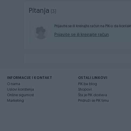
Pitanja
(3)
Prijavite se ili kreirajte račun na PIK-u da konta
Prijavite se ili kreirajte račun
INFORMACIJE I KONTAKT
OSTALI LINKOVI
O nama
PIK.ba blog
Uslovi korištenja
Shopovi
Online sigurnost
Šta je PIK dostava
Marketing
Pridruži se PIK timu