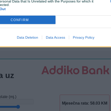
ersonal Data that Is Unrelated with the Purposes for which it
Datum objave
09.06.2016
lected.
Out
CONFIRM
Šiber
Data Deletion
Data Access
Privacy Policy