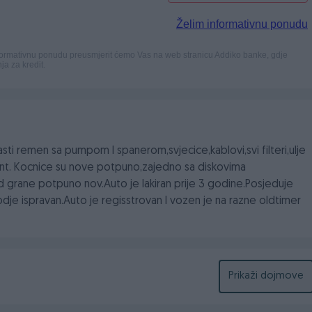
 remen sa pumpom I spanerom,svjecice,kablovi,svi filteri,ulje
ant. Kocnice su nove potpuno,zajedno sa diskovima
grane potpuno nov.Auto je lakiran prije 3 godine.Posjeduje
takodje ispravan.Auto je regisstrovan I vozen je na razne oldtimer
Prikaži dojmove