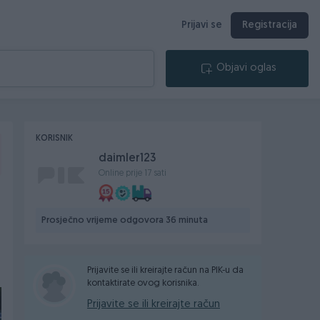
Prijavi se
Registracija
Objavi oglas
KORISNIK
daimler123
Online prije 17 sati
Prosječno vrijeme odgovora 36 minuta
Prijavite se ili kreirajte račun na PIK-u da
kontaktirate ovog korisnika.
Prijavite se ili kreirajte račun