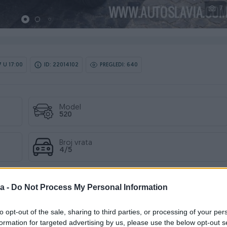
7
 U 17:00
ID: 22014102
PREGLEDI: 640
Model
520
Broj vrata
4/5
Kilometraža
205.000km
a -
Do Not Process My Personal Information
to opt-out of the sale, sharing to third parties, or processing of your per
Kubikaža
2.0
formation for targeted advertising by us, please use the below opt-out s